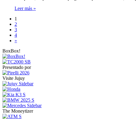
Leer más »
1
2
3
4
»
BoxBox!
Presentado por
Visite Jujuy
The Moneytizer