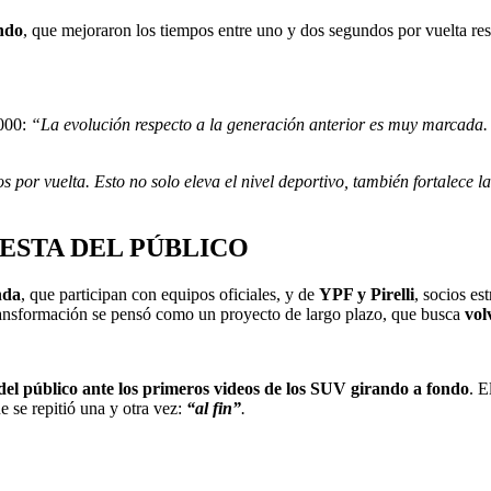
ndo
, que mejoraron los tiempos entre uno y dos segundos por vuelta re
2000:
“La evolución respecto a la generación anterior es muy marcada.
 por vuelta. Esto no solo eleva el nivel deportivo, también fortalece 
ESTA DEL PÚBLICO
nda
, que participan con equipos oficiales, y de
YPF y Pirelli
, socios es
transformación se pensó como un proyecto de largo plazo, que busca
vol
n del público ante los primeros videos de los SUV girando a fondo
. E
e se repitió una y otra vez:
“al fin”
.