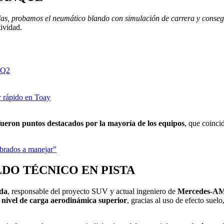
adas, probamos el neumático blando con simulación de carrera y conse
tividad.
a Q2
r rápido en Toay
 fueron puntos destacados por la mayoría de los equipos
, que coinci
mbrados a manejar”
LDO TÉCNICO EN PISTA
ada
, responsable del proyecto SUV y actual ingeniero de
Mercedes-A
 nivel de carga aerodinámica superior
, gracias al uso de efecto suel