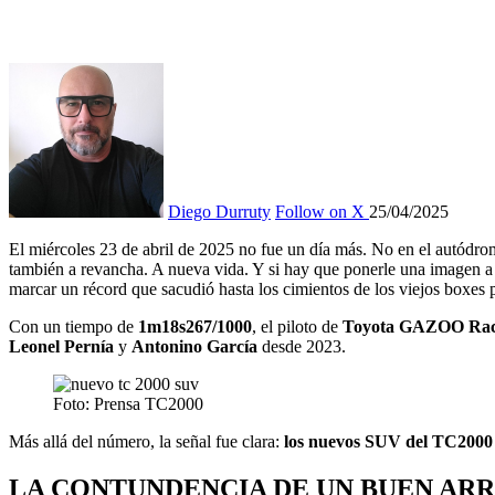
Diego Durruty
Follow on X
25/04/2025
El miércoles 23 de abril de 2025 no fue un día más. No en el autódr
también a revancha. A nueva vida. Y si hay que ponerle una imagen a 
marcar un récord que sacudió hasta los cimientos de los viejos boxes 
Con un tiempo de
1m18s267/1000
, el piloto de
Toyota GAZOO Rac
Leonel Pernía
y
Antonino García
desde 2023.
Foto: Prensa TC2000
Más allá del número, la señal fue clara:
los nuevos SUV del TC2000 no
LA CONTUNDENCIA DE UN BUEN AR