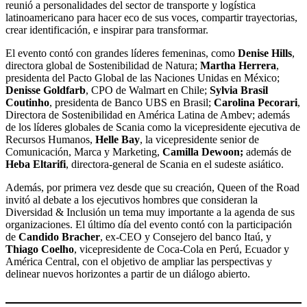
reunió a personalidades del sector de transporte y logística
latinoamericano para hacer eco de sus voces, compartir trayectorias,
crear identificación, e inspirar para transformar.
El evento contó con grandes líderes femeninas, como
Denise Hills
,
directora global de Sostenibilidad de Natura;
Martha Herrera
,
presidenta del Pacto Global de las Naciones Unidas en México;
Denisse Goldfarb
, CPO de Walmart en Chile;
Sylvia Brasil
Coutinho
, presidenta de Banco UBS en Brasil;
Carolina Pecorari
,
Directora de Sostenibilidad en América Latina de Ambev; además
de los líderes globales de Scania como la vicepresidente ejecutiva de
Recursos Humanos,
Helle Bay
, la vicepresidente senior de
Comunicación, Marca y Marketing,
Camilla Dewoon;
además de
Heba Eltarifi
, directora-general de Scania en el sudeste asiático.
Además, por primera vez desde que su creación, Queen of the Road
invitó al debate a los ejecutivos hombres que consideran la
Diversidad & Inclusión un tema muy importante a la agenda de sus
organizaciones. El último día del evento contó con la participación
de
Candido Bracher
, ex-CEO y Consejero del banco Itaú, y
Thiago Coelho
, vicepresidente de Coca-Cola en Perú, Ecuador y
América Central, con el objetivo de ampliar las perspectivas y
delinear nuevos horizontes a partir de un diálogo abierto.