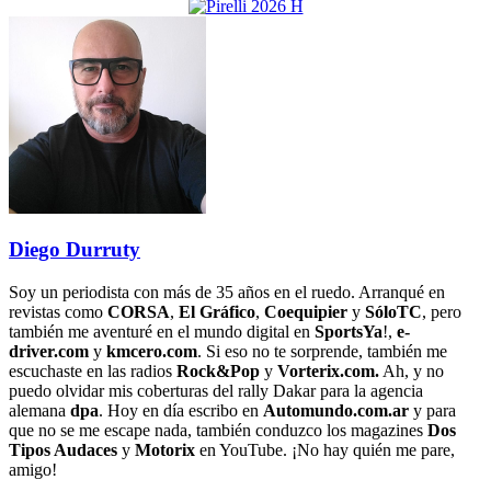
Diego Durruty
Soy un periodista con más de 35 años en el ruedo. Arranqué en
revistas como
CORSA
,
El Gráfico
,
Coequipier
y
SóloTC
, pero
también me aventuré en el mundo digital en
SportsYa
!,
e-
driver.com
y
kmcero.com
. Si eso no te sorprende, también me
escuchaste en las radios
Rock&Pop
y
Vorterix.com.
Ah, y no
puedo olvidar mis coberturas del rally Dakar para la agencia
alemana
dpa
. Hoy en día escribo en
Automundo.com.ar
y para
que no se me escape nada, también conduzco los magazines
Dos
Tipos Audaces
y
Motorix
en YouTube. ¡No hay quién me pare,
amigo!