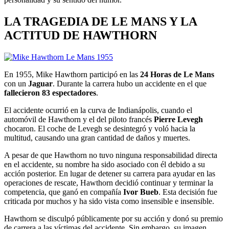
LA TRAGEDIA DE LE MANS Y LA
ACTITUD DE HAWTHORN
En 1955, Mike Hawthorn participó en las
24 Horas de Le Mans
con un
Jaguar
. Durante la carrera hubo un accidente en el que
fallecieron 83 espectadores
.
El accidente ocurrió en la curva de Indianápolis, cuando el
automóvil de Hawthorn y el del piloto francés
Pierre Levegh
chocaron. El coche de Levegh se desintegró y voló hacia la
multitud, causando una gran cantidad de daños y muertes.
A pesar de que Hawthorn no tuvo ninguna responsabilidad directa
en el accidente, su nombre ha sido asociado con él debido a su
acción posterior. En lugar de detener su carrera para ayudar en las
operaciones de rescate, Hawthorn decidió continuar y terminar la
competencia, que ganó en compañía
Ivor Bueb
. Esta decisión fue
criticada por muchos y ha sido vista como insensible e insensible.
Hawthorn se disculpó públicamente por su acción y donó su premio
de carrera a las víctimas del accidente. Sin embargo, su imagen