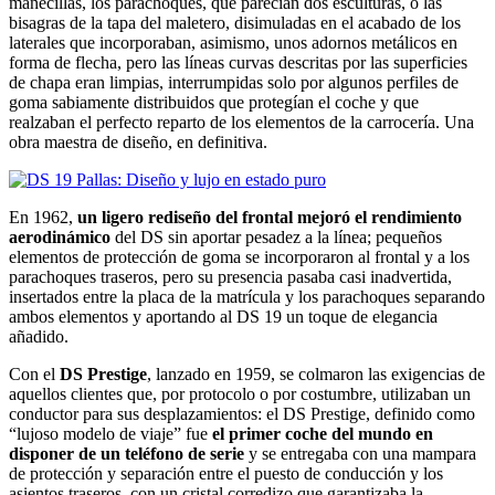
manecillas, los parachoques, que parecían dos esculturas, o las
bisagras de la tapa del maletero, disimuladas en el acabado de los
laterales que incorporaban, asimismo, unos adornos metálicos en
forma de flecha, pero las líneas curvas descritas por las superficies
de chapa eran limpias, interrumpidas solo por algunos perfiles de
goma sabiamente distribuidos que protegían el coche y que
realzaban el perfecto reparto de los elementos de la carrocería. Una
obra maestra de diseño, en definitiva.
En 1962,
un ligero rediseño del frontal mejoró el rendimiento
aerodinámico
del DS sin aportar pesadez a la línea; pequeños
elementos de protección de goma se incorporaron al frontal y a los
parachoques traseros, pero su presencia pasaba casi inadvertida,
insertados entre la placa de la matrícula y los parachoques separando
ambos elementos y aportando al DS 19 un toque de elegancia
añadido.
Con el
DS Prestige
, lanzado en 1959, se colmaron las exigencias de
aquellos clientes que, por protocolo o por costumbre, utilizaban un
conductor para sus desplazamientos: el DS Prestige, definido como
“lujoso modelo de viaje” fue
el primer coche del mundo en
disponer de un teléfono de serie
y se entregaba con una mampara
de protección y separación entre el puesto de conducción y los
asientos traseros, con un cristal corredizo que garantizaba la