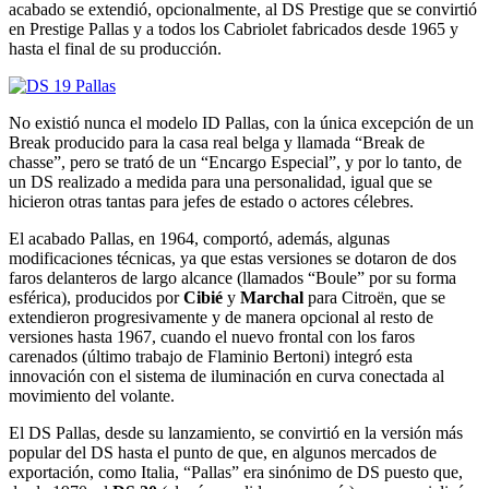
acabado se extendió, opcionalmente, al DS Prestige que se convirtió
en Prestige Pallas y a todos los Cabriolet fabricados desde 1965 y
hasta el final de su producción.
No existió nunca el modelo ID Pallas, con la única excepción de un
Break producido para la casa real belga y llamada “Break de
chasse”, pero se trató de un “Encargo Especial”, y por lo tanto, de
un DS realizado a medida para una personalidad, igual que se
hicieron otras tantas para jefes de estado o actores célebres.
El acabado Pallas, en 1964, comportó, además, algunas
modificaciones técnicas, ya que estas versiones se dotaron de dos
faros delanteros de largo alcance (llamados “Boule” por su forma
esférica), producidos por
Cibié
y
Marchal
para Citroën, que se
extendieron progresivamente y de manera opcional al resto de
versiones hasta 1967, cuando el nuevo frontal con los faros
carenados (último trabajo de Flaminio Bertoni) integró esta
innovación con el sistema de iluminación en curva conectada al
movimiento del volante.
El DS Pallas, desde su lanzamiento, se convirtió en la versión más
popular del DS hasta el punto de que, en algunos mercados de
exportación, como Italia, “Pallas” era sinónimo de DS puesto que,