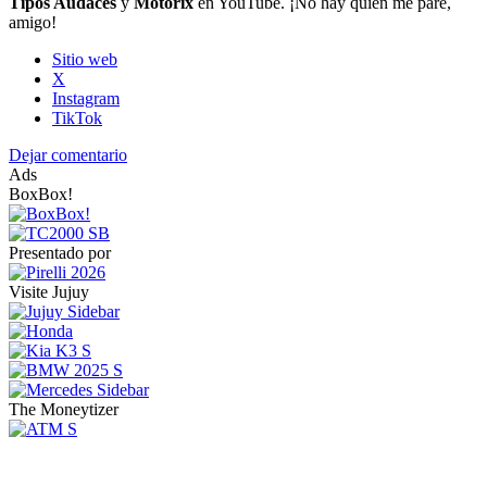
Tipos Audaces
y
Motorix
en YouTube. ¡No hay quién me pare,
amigo!
Sitio web
X
Instagram
TikTok
Dejar comentario
Ads
BoxBox!
Presentado por
Visite Jujuy
The Moneytizer