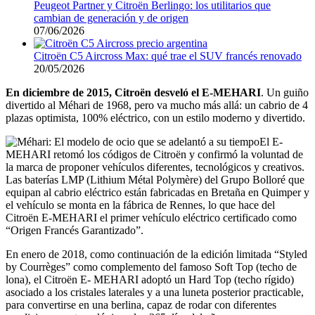
Peugeot Partner y Citroën Berlingo: los utilitarios que
cambian de generación y de origen
07/06/2026
Citroën C5 Aircross Max: qué trae el SUV francés renovado
20/05/2026
En diciembre de 2015, Citroën desveló el E-MEHARI
. Un guiño
divertido al Méhari de 1968, pero va mucho más allá: un cabrio de 4
plazas optimista, 100% eléctrico, con un estilo moderno y divertido.
El E-
MEHARI retomó los códigos de Citroën y confirmó la voluntad de
la marca de proponer vehículos diferentes, tecnológicos y creativos.
Las baterías LMP (Lithium Métal Polymère) del Grupo Bolloré que
equipan al cabrio eléctrico están fabricadas en Bretaña en Quimper y
el vehículo se monta en la fábrica de Rennes, lo que hace del
Citroën E-MEHARI el primer vehículo eléctrico certificado como
“Origen Francés Garantizado”.
En enero de 2018, como continuación de la edición limitada “Styled
by Courrèges” como complemento del famoso Soft Top (techo de
lona), el Citroën E- MEHARI adoptó un Hard Top (techo rígido)
asociado a los cristales laterales y a una luneta posterior practicable,
para convertirse en una berlina, capaz de rodar con diferentes