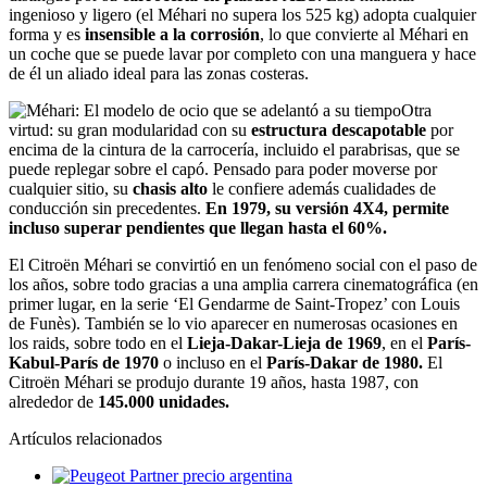
ingenioso y ligero (el Méhari no supera los 525 kg) adopta cualquier
forma y es
insensible a la corrosión
, lo que convierte al Méhari en
un coche que se puede lavar por completo con una manguera y hace
de él un aliado ideal para las zonas costeras.
Otra
virtud: su gran modularidad con su
estructura descapotable
por
encima de la cintura de la carrocería, incluido el parabrisas, que se
puede replegar sobre el capó. Pensado para poder moverse por
cualquier sitio, su
chasis alto
le confiere además cualidades de
conducción sin precedentes.
En 1979, su versión 4X4, permite
incluso superar pendientes que llegan hasta el 60%.
El Citroën Méhari se convirtió en un fenómeno social con el paso de
los años, sobre todo gracias a una amplia carrera cinematográfica (en
primer lugar, en la serie ‘El Gendarme de Saint-Tropez’ con Louis
de Funès). También se lo vio aparecer en numerosas ocasiones en
los raids, sobre todo en el
Lieja-Dakar-Lieja de 1969
, en el
París-
Kabul-París de 1970
o incluso en el
París-Dakar de 1980.
El
Citroën Méhari se produjo durante 19 años, hasta 1987, con
alrededor de
145.000 unidades.
Artículos relacionados