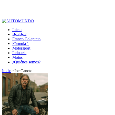
Inicio
BoxBox!
Franco Colapinto
Fórmula 1
Motorsport
Industria
Motos
¿Quiénes somos?
Inicio
>
Joe Canoto