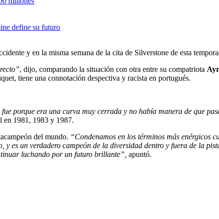
00 millones
ine define su futuro
 accidente y en la misma semana de la cita de Silverstone de esta tempora
 recto”
, dijo, comparando la situación con otra entre su compatriota
Ayr
quet, tiene una connotación despectiva y racista en portugués.
se fue porque era una curva muy cerrada y no había manera de que pasas
al en 1981, 1983 y 1987.
heptacampeón del mundo.
“Condenamos en los términos más enérgicos cual
o, y es un verdadero campeón de la diversidad dentro y fuera de la pis
tinuar luchando por un futuro brillante”,
apuntó.