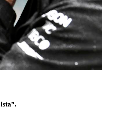
ista”.