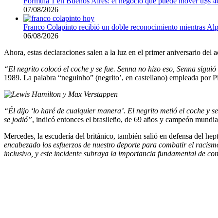
Fórmula 1 en Buenos Aires: el negocio que puede mover u$s 4
07/08/2026
Franco Colapinto recibió un doble reconocimiento mientras Alp
06/08/2026
Ahora, estas declaraciones salen a la luz en el primer aniversario del
“El negrito colocó el coche y se fue. Senna no hizo eso, Senna siguió
1989. La palabra “neguinho” (negrito’, en castellano) empleada por Pi
“Él dijo ‘lo haré de cualquier manera’. El negrito metió el coche y 
se jodió”
, indicó entonces el brasileño, de 69 años y campeón mundi
Mercedes, la escudería del británico, también salió en defensa del 
encabezado los esfuerzos de nuestro deporte para combatir el racism
inclusivo, y este incidente subraya la importancia fundamental de con