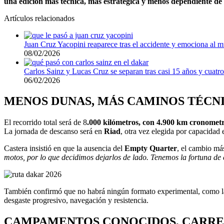
una edición más técnica, más estratégica y menos dependiente de 
Artículos relacionados
Juan Cruz Yacopini reaparece tras el accidente y emociona al
08/02/2026
Carlos Sainz y Lucas Cruz se separan tras casi 15 años y cuat
06/02/2026
MENOS DUNAS, MÁS CAMINOS TÉCNI
El recorrido total será de 8
.000 kilómetros, con 4.900 km cronomet
La jornada de descanso será en
Riad
, otra vez elegida por capacidad e
Castera insistió en que la ausencia del
Empty Quarter
, el cambio má
motos, por lo que decidimos dejarlos de lado. Tenemos la fortuna de 
También confirmó que no habrá ningún formato experimental, como 
desgaste progresivo, navegación y resistencia.
CAMPAMENTOS CONOCIDOS, CARRER