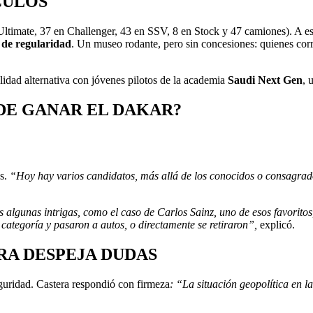
CULOS
Ultimate, 37 en Challenger, 43 en SSV, 8 en Stock y 47 camiones). A 
 de regularidad
. Un museo rodante, pero sin concesiones: quienes corre
idad alternativa con jóvenes pilotos de la academia
Saudi Next Gen
, 
DE GANAR EL DAKAR?
os.
“Hoy hay varios candidatos, más allá de los conocidos o consagra
lgunas intrigas, como el caso de Carlos Sainz, uno de esos favoritos
ategoría y pasaron a autos, o directamente se retiraron”,
explicó.
RA DESPEJA DUDAS
eguridad. Castera respondió con firmeza
: “La situación geopolítica en l