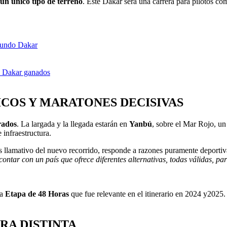
un único tipo de terreno
. Este Dakar será una carrera para pilotos com
 mundo Dakar
ro Dakar ganados
COS Y MARATONES DECISIVAS
rados
. La largada y la llegada estarán en
Yanbú
, sobre el Mar Rojo, un 
 infraestructura.
s llamativo del nuevo recorrido, responde a razones puramente deporti
contar con un país que ofrece diferentes alternativas, todas válidas,
la
Etapa de 48 Horas
que fue relevante en el itinerario en 2024 y2025. 
A DISTINTA