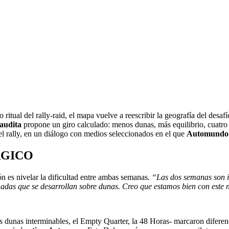
o ritual del rally-raid, el mapa vuelve a reescribir la geografía del des
audita
propone un giro calculado: menos dunas, más equilibrio, cuatro d
del rally, en un diálogo con medios seleccionados en el que
Automundo
RGICO
ión es nivelar la dificultad entre ambas semanas
. “Las dos semanas son i
das que se desarrollan sobre dunas. Creo que estamos bien con este ni
as dunas interminables, el Empty Quarter, la 48 Horas- marcaron diferen