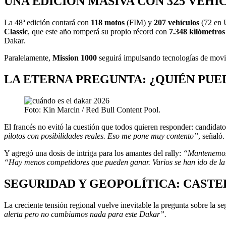
UNA EDICIÓN MASIVA CON 325 VEHÍ
La 48ª edición contará con
118 motos
(FIM) y
207 vehículos
(72 en 
Classic
, que este año romperá su propio récord con
7.348 kilómetros
Dakar.
Paralelamente,
Mission 1000
seguirá impulsando tecnologías de movil
LA ETERNA PREGUNTA: ¿QUIÉN PUE
Foto: Kin Marcin / Red Bull Content Pool.
El francés no evitó la cuestión que todos quieren responder: candidat
pilotos con posibilidades reales. Eso me pone muy contento”
, señaló.
Y agregó una dosis de intriga para los amantes del rally:
“Mantenemos a
“Hay menos competidores que pueden ganar. Varios se han ido de la c
SEGURIDAD Y GEOPOLÍTICA: CASTE
La creciente tensión regional vuelve inevitable la pregunta sobre la s
alerta pero no cambiamos nada para este Dakar”.