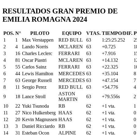
RESULTADOS GRAN PREMIO DE
EMILIA ROMAGNA 2024
POS.
N°
PILOTO
EQUIPO
VTAS.
TIEMPO/DIF.
P
1
1
Max
Verstappen
RED BULL
63
1:25:25.252
2
2
4
Lando
Norris
MCLAREN
63
+0.725
1
3
16
Charles
Leclerc
FERRARI
63
+7.916
1
4
81
Oscar
Piastri
MCLAREN
63
+14.132
1
5
55
Carlos
Sainz
FERRARI
63
+22.325
1
6
44
Lewis
Hamilton
MERCEDES
63
+35.104
8
7
63
George
Russell
MERCEDES
63
+47.154
7
8
11
Sergio
Perez
RED BULL
63
+54.776
4
ASTON
9
18
Lance
Stroll
63
+79.556
s
2
MARTIN
10
22
Yuki
Tsunoda
RB
62
+1
vta.
1
11
27
Nico
Hulkenberg
HAAS
62
+1
vta.
0
12
20
Kevin
Magnussen
HAAS
62
+1
vta.
0
13
3
Daniel
Ricciardo
RB
62
+1
vta.
0
14
31
Esteban
Ocon
ALPINE
62
+1
vta.
0