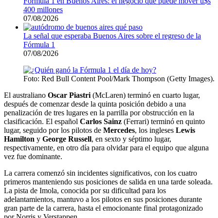
Fórmula 1 en Buenos Aires: el negocio que puede mover u$s
400 millones
07/08/2026
La señal que esperaba Buenos Aires sobre el regreso de la
Fórmula 1
07/08/2026
Foto: Red Bull Content Pool/Mark Thompson (Getty Images).
El australiano
Oscar Piastri
(McLaren) terminó en cuarto lugar,
después de comenzar desde la quinta posición debido a una
penalización de tres lugares en la parrilla por obstrucción en la
clasificación. El español
Carlos Sainz
(Ferrari) terminó en quinto
lugar, seguido por los pilotos de
Mercedes
, los ingleses
Lewis
Hamilton
y
George Russell
, en sexto y séptimo lugar,
respectivamente, en otro día para olvidar para el equipo que alguna
vez fue dominante.
La carrera comenzó sin incidentes significativos, con los cuatro
primeros manteniendo sus posiciones de salida en una tarde soleada.
La pista de Imola, conocida por su dificultad para los
adelantamientos, mantuvo a los pilotos en sus posiciones durante
gran parte de la carrera, hasta el emocionante final protagonizado
por Norris y Verstappen.