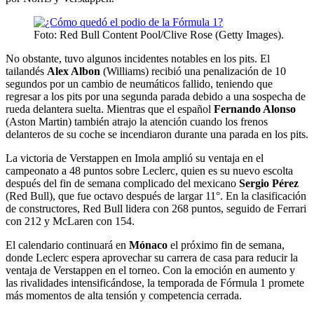
Foto: Red Bull Content Pool/Clive Rose (Getty Images).
No obstante, tuvo algunos incidentes notables en los pits. El
tailandés
Alex Albon
(Williams) recibió una penalización de 10
segundos por un cambio de neumáticos fallido, teniendo que
regresar a los pits por una segunda parada debido a una sospecha de
rueda delantera suelta. Mientras que el español
Fernando Alonso
(Aston Martin) también atrajo la atención cuando los frenos
delanteros de su coche se incendiaron durante una parada en los pits.
La victoria de Verstappen en Imola amplió su ventaja en el
campeonato a 48 puntos sobre Leclerc, quien es su nuevo escolta
después del fin de semana complicado del mexicano
Sergio Pérez
(Red Bull), que fue octavo después de largar 11°. En la clasificación
de constructores, Red Bull lidera con 268 puntos, seguido de Ferrari
con 212 y McLaren con 154.
El calendario continuará en
Mónaco
el próximo fin de semana,
donde Leclerc espera aprovechar su carrera de casa para reducir la
ventaja de Verstappen en el torneo. Con la emoción en aumento y
las rivalidades intensificándose, la temporada de Fórmula 1 promete
más momentos de alta tensión y competencia cerrada.