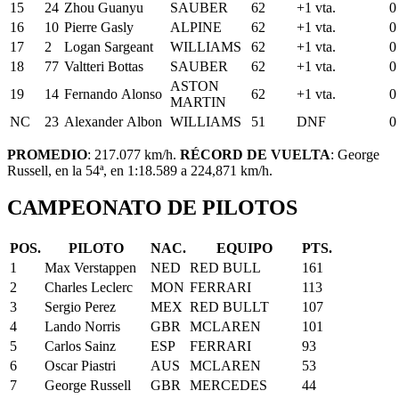
15
24
Zhou
Guanyu
SAUBER
62
+1
vta.
0
16
10
Pierre
Gasly
ALPINE
62
+1
vta.
0
17
2
Logan
Sargeant
WILLIAMS
62
+1
vta.
0
18
77
Valtteri
Bottas
SAUBER
62
+1
vta.
0
ASTON
19
14
Fernando
Alonso
62
+1
vta.
0
MARTIN
NC
23
Alexander
Albon
WILLIAMS
51
DNF
0
PROMEDIO
: 217.077 km/h.
RÉCORD DE VUELTA
: George
Russell, en la 54ª, en 1:18.589 a 224,871 km/h.
CAMPEONATO DE PILOTOS
POS.
PILOTO
NAC.
EQUIPO
PTS.
1
Max
Verstappen
NED
RED BULL
161
2
Charles
Leclerc
MON
FERRARI
113
3
Sergio
Perez
MEX
RED BULLT
107
4
Lando
Norris
GBR
MCLAREN
101
5
Carlos
Sainz
ESP
FERRARI
93
6
Oscar
Piastri
AUS
MCLAREN
53
7
George
Russell
GBR
MERCEDES
44