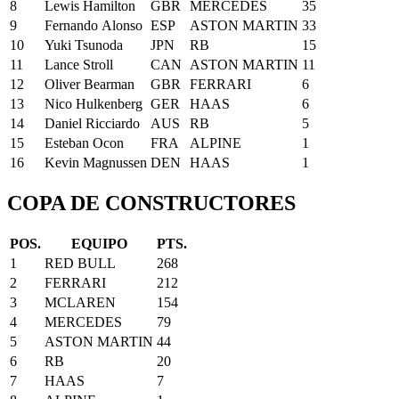
8
Lewis
Hamilton
GBR
MERCEDES
35
9
Fernando
Alonso
ESP
ASTON MARTIN
33
10
Yuki
Tsunoda
JPN
RB
15
11
Lance
Stroll
CAN
ASTON MARTIN
11
12
Oliver
Bearman
GBR
FERRARI
6
13
Nico
Hulkenberg
GER
HAAS
6
14
Daniel
Ricciardo
AUS
RB
5
15
Esteban
Ocon
FRA
ALPINE
1
16
Kevin
Magnussen
DEN
HAAS
1
COPA DE CONSTRUCTORES
POS.
EQUIPO
PTS.
1
RED BULL
268
2
FERRARI
212
3
MCLAREN
154
4
MERCEDES
79
5
ASTON MARTIN
44
6
RB
20
7
HAAS
7