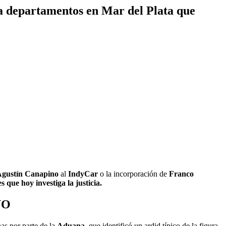
a departamentos en Mar del Plata que
gustín Canapino
al
IndyCar
o la incorporación de
Franco
s que hoy investiga la justicia.
NO
as por parte de la
Aduana
, que identificó un ardid típico de la figura