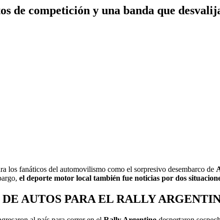
os de competición y una banda que desvalij
para los fanáticos del automovilismo como el sorpresivo desembarco de
A
bargo,
el deporte motor local también fue noticias por dos situacione
 DE AUTOS PARA EL RALLY ARGENTI
resaron al país para correr en el
Rally Argentino
despertaron sospech