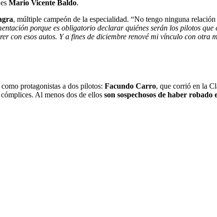
 es
Mario Vicente Baldo
.
agra
, múltiple campeón de la especialidad. “No tengo ninguna relación
entación porque es obligatorio declarar quiénes serán los pilotos que c
r con esos autos. Y a fines de diciembre renové mi vínculo con otra 
e como protagonistas a dos pilotos:
Facundo Carro
, que corrió en la C
s cómplices. Al menos dos de ellos
son sospechosos de haber robado e