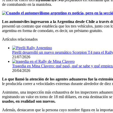
de contrabando en la maniobra.
Los automóviles ingresaron a la Argentina desde Chile a través 
presentó un contrato que establecía que los tres vehículos, junto con
argentina en forma de comodato, es decir, un préstamo gratuito.
Artículos relacionados
Pirelli desarrolló un nuevo neumático Scorpion T4 para el Rall
21/07/2026
Tragedia en Mina Clavero: qué pasó, qué se sabe y qué empieza
20/04/2026
Lo que llamó la atención de los agentes aduaneros fue la extensió
le produciría correr a velocidades extremas durante alrededor de diez
Asimismo, una inspección más exhaustiva de los inspectores aduaneros
registrando un valor en torno de 18 mil dólares, en esta destinación se
usados, en realidad son nuevos.
Además, destacaron que la persona cuyo nombre figura en la importació