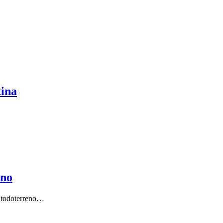
tina
eno
s todoterreno…