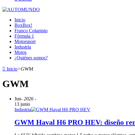
Inicio
BoxBox!
Franco Colapinto
Fórmula 1
Motorsport
Industria
Motos
¿Quiénes somos?
Inicio
>
GWM
GWM
Jun
- 2026 -
13 junio
Industria
GWM Haval H6 PRO HEV: diseño reno