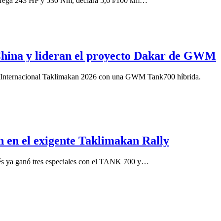
ntrega 243 HP y 530 Nm, declara 5,6 l/100 km…
 China y lideran el proyecto Dakar de GWM
ly Internacional Taklimakan 2026 con una GWM Tank700 híbrida.
 en el exigente Taklimakan Rally
obés ya ganó tres especiales con el TANK 700 y…