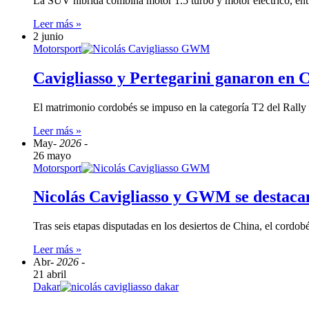
La SUV híbrida combina motor 1.5 turbo y motor eléctrico, e
Leer más »
2 junio
Motorsport
Cavigliasso y Pertegarini ganaron en
El matrimonio cordobés se impuso en la categoría T2 del Ral
Leer más »
May
- 2026 -
26 mayo
Motorsport
Nicolás Cavigliasso y GWM se destacan
Tras seis etapas disputadas en los desiertos de China, el cord
Leer más »
Abr
- 2026 -
21 abril
Dakar