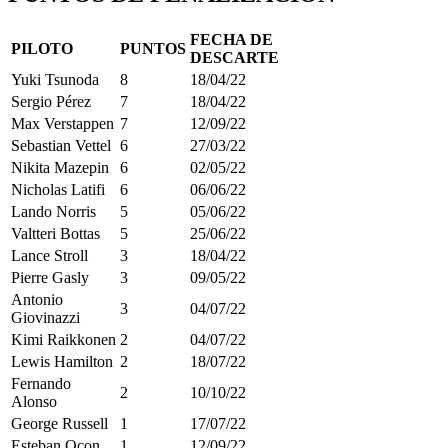
FECHA DE
PILOTO
PUNTOS
DESCARTE
Yuki Tsunoda
8
18/04/22
Sergio Pérez
7
18/04/22
Max Verstappen
7
12/09/22
Sebastian Vettel
6
27/03/22
Nikita Mazepin
6
02/05/22
Nicholas Latifi
6
06/06/22
Lando Norris
5
05/06/22
Valtteri Bottas
5
25/06/22
Lance Stroll
3
18/04/22
Pierre Gasly
3
09/05/22
Antonio
3
04/07/22
Giovinazzi
Kimi Raikkonen
2
04/07/22
Lewis Hamilton
2
18/07/22
Fernando
2
10/10/22
Alonso
George Russell
1
17/07/22
Esteban Ocon
1
12/09/22