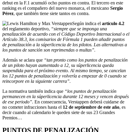
debut en la F.1 acumuló ocho puntos en contra. El tercero en este
ranking es el compañero del nuevo monarca, el mexicano
Sergio
Pérez
, que también tiene siete tantos en contra.
Según indica el
artículo 4.2
del reglamento deportivo,
“siempre que se imponga una
penalización de acuerdo con el Código Deportivo Internacional o el
Artículo 38.3, los comisarios de Fórmula 1 pueden añadir puntos
de penalización a la súperlicencia de los pilotos. Las alternativas a
los puntos de sanción son reprimendas o multas”.
Además se aclara que
“tan pronto como los puntos de penalización
de un piloto hayan aumentado a 12, su súperlicencia queda
suspendida para el próximo evento. Al mismo tiempo, se cancelan
los 12 puntos de penalización y volvería a empezar de 0 cuando se
reincorpore en la siguiente carrera”.
La normativa también indica que
“los puntos de penalización
permanecen en la súperlicencia durante 12 meses y vencen después
de ese periodo”.
En consecuencia, Verstappen deberá cuidarse de
no cometer infracciones hasta el
12 de septiembre de este año
, es
decir cuando al calendario le queden siete de sus 23 Grandes
Premios…
PUNTOS DE PENALIZACIÓN