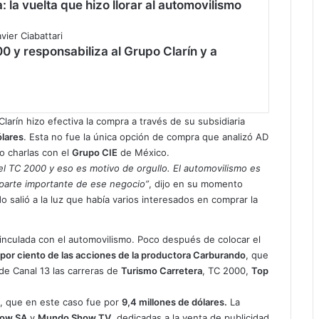
 la vuelta que hizo llorar al automovilismo
00 y responsabiliza al Grupo Clarín y a
arín hizo efectiva la compra a través de su subsidiaria
ólares
. Esta no fue la única opción de compra que analizó AD
o charlas con el
Grupo CIE
de México.
el TC 2000 y eso es motivo de orgullo. El automovilismo es
parte importante de ese negocio”
, dijo en su momento
salió a la luz que había varios interesados en comprar la
vinculada con el automovilismo. Poco después de colocar el
1 por ciento de las acciones de la productora Carburando
, que
 de Canal 13 las carreras de
Turismo Carretera
, TC 2000,
Top
o, que en este caso fue por
9,4 millones de dólares.
La
ow SA
y
Mundo Show TV
, dedicadas a la venta de publicidad