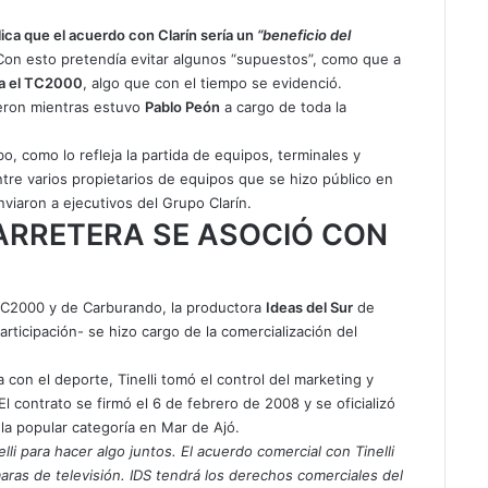
lica que el acuerdo con Clarín sería un
“beneficio del
on esto pretendía evitar algunos “supuestos”, como que a
ia el TC2000
, algo que con el tiempo se evidenció.
ieron mientras estuvo
Pablo Peón
a cargo de toda la
o, como lo refleja la partida de equipos, terminales y
ntre varios propietarios de equipos que se hizo público en
nviaron a ejecutivos del Grupo Clarín.
ARRETERA SE ASOCIÓ CON
TC2000 y de Carburando, la productora
Ideas del Sur
de
articipación- se hizo cargo de la comercialización del
 con el deporte, Tinelli tomó el control del marketing y
El contrato se firmó el 6 de febrero de 2008 y se oficializó
la popular categoría en Mar de Ajó.
i para hacer algo juntos. El acuerdo comercial con Tinelli
aras de televisión. IDS tendrá los derechos comerciales del