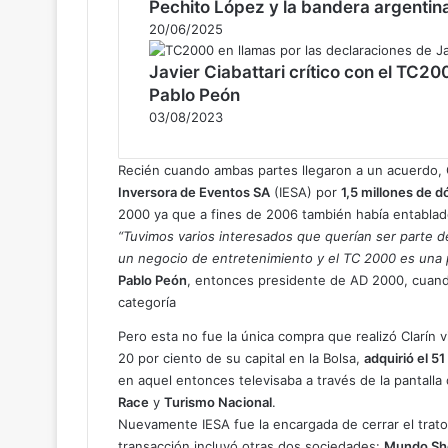
Pechito López y la bandera argentina:
20/06/2025
Javier Ciabattari crítico con el TC20
Pablo Peón
03/08/2023
Recién cuando ambas partes llegaron a un acuerdo, Cl
Inversora de Eventos SA
(IESA) por
1,5 millones de d
2000 ya que a fines de 2006 también había entablad
“Tuvimos varios interesados que querían ser parte d
un negocio de entretenimiento y el TC 2000 es una 
Pablo Peón
, entonces presidente de AD 2000, cuando 
categoría
Pero esta no fue la única compra que realizó Clarín 
20 por ciento de su capital en la Bolsa,
adquirió el 5
en aquel entonces televisaba a través de la pantalla
Race
y
Turismo Nacional
.
Nuevamente IESA fue la encargada de cerrar el trat
transacción incluyó otras dos sociedades:
Mundo Sh