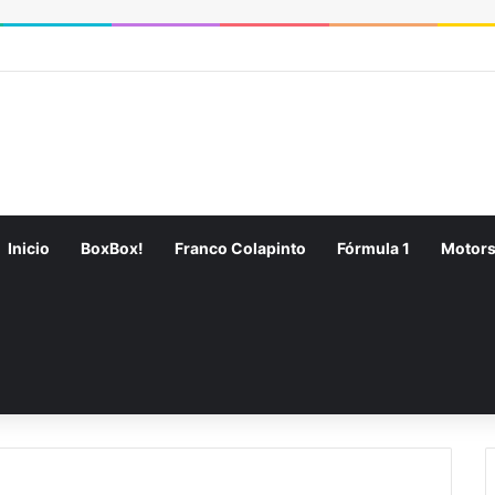
RSS
Fa
Inicio
BoxBox!
Franco Colapinto
Fórmula 1
Motors