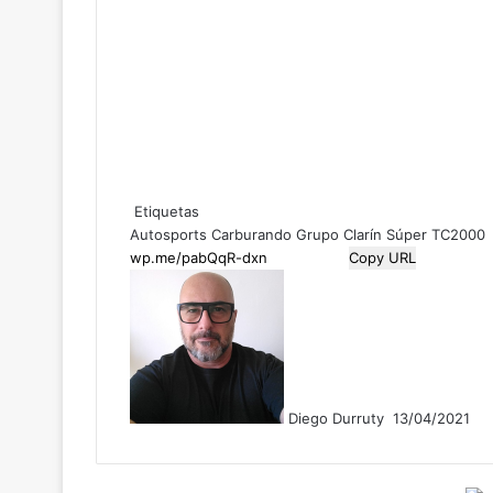
Etiquetas
Autosports
Carburando
Grupo Clarín
Súper TC2000
Copy URL
F
o
l
l
o
w
Diego Durruty
13/04/2021
o
n
X