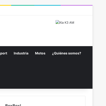
cebook
X
Pinterest
YouTube
Instagram
Spotify
Barra Lateral
port
Industria
Motos
¿Quiénes somos?
BoxBox!