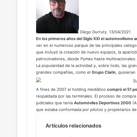
o
l
l
o
w
Diego Durruty
13/04/2021
o
En los primeros años del Siglo XXI el automovilismo
n
X
ver en el numeroso parque de las principales catego
que incluyó la creación de nuevo equipos, la aparici
patrocinadores, desde Pymes hasta multinacionales.
La popularidad de la actividad y, sobre todo, las gr
grandes compañías, como el
Grupo Clarín
, quisieran
A fines de 2007 el holding mediático
compró el 51 po
respaldada por las terminales. El proceso de compra
judiciales que tenía
Automóviles Deportivos 2000
(AD
que estaba conformada por pilotos y propietarios de
Artículos relacionados