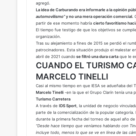
agregó.
La idea de Carburando era informarle a la opinión púb
automovilismo”
y no una mera operación comercial.
C
partir de ese momento habría
cierto favoritismo hac
El tiempo fue testigo de que los objetivos se cumpl
organización.
Tras su alejamiento a fines de 2015 se perdió el rumb
patrocinadores. Esta situación produjo el malestar e
abril de 2021 cuando
se filtró una dura carta
que le e
CUANDO EL TURISMO C
MARCELO TINELLI
Casi al mismo tiempo en que IESA se adueñaba del 
Marcelo Tinelli
-en la que el Grupo Clarín tenía una p
Turismo Carretera
A través de
IDS Sport
, la unidad de negocio vinculada
parte de la comercialización de la popular categoría. 
durante la primera fecha del torneo de aquel año de 
“Desde hace tiempo que veníamos hablando con Tinell
incluye todo, menos lo que se ve en línea de las cám