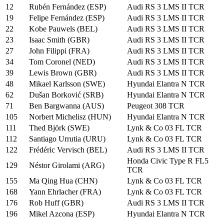
12
Rubén Fernández (ESP)
Audi RS 3 LMS II TCR
19
Felipe Fernández (ESP)
Audi RS 3 LMS II TCR
22
Kobe Pauwels (BEL)
Audi RS 3 LMS II TCR
23
Isaac Smith (GBR)
Audi RS 3 LMS II TCR
27
John Filippi (FRA)
Audi RS 3 LMS II TCR
34
Tom Coronel (NED)
Audi RS 3 LMS II TCR
39
Lewis Brown (GBR)
Audi RS 3 LMS II TCR
48
Mikael Karlsson (SWE)
Hyundai Elantra N TCR
62
Dušan Borković (SRB)
Hyundai Elantra N TCR
71
Ben Bargwanna (AUS)
Peugeot 308 TCR
105
Norbert Michelisz (HUN)
Hyundai Elantra N TCR
111
Thed Björk (SWE)
Lynk & Co 03 FL TCR
112
Santiago Urrutia (URU)
Lynk & Co 03 FL TCR
122
Frédéric Vervisch (BEL)
Audi RS 3 LMS II TCR
Honda Civic Type R FL5
129
Néstor Girolami (ARG)
TCR
155
Ma Qing Hua (CHN)
Lynk & Co 03 FL TCR
168
Yann Ehrlacher (FRA)
Lynk & Co 03 FL TCR
176
Rob Huff (GBR)
Audi RS 3 LMS II TCR
196
Mikel Azcona (ESP)
Hyundai Elantra N TCR