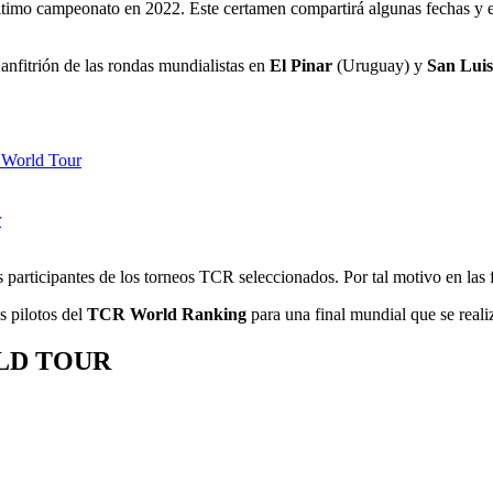
último campeonato en 2022. Este certamen compartirá algunas fechas y e
 anfitrión de las rondas mundialistas en
El Pinar
(Uruguay) y
San Luis
R World Tour
r
s participantes de los torneos TCR seleccionados. Por tal motivo en la
s pilotos del
TCR World Ranking
para una final mundial que se real
LD TOUR