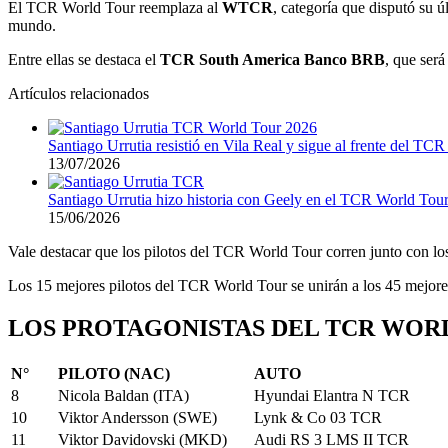
El TCR World Tour reemplaza al
WTCR
, categoría que disputó su 
mundo.
Entre ellas se destaca el
TCR South America Banco BRB
, que será
Artículos relacionados
Santiago Urrutia resistió en Vila Real y sigue al frente del TC
13/07/2026
Santiago Urrutia hizo historia con Geely en el TCR World Tou
15/06/2026
Vale destacar que los pilotos del TCR World Tour corren junto con lo
Los 15 mejores pilotos del TCR World Tour se unirán a los 45 mejore
LOS PROTAGONISTAS DEL TCR WOR
N°
PILOTO (NAC)
AUTO
8
Nicola Baldan (ITA)
Hyundai Elantra N TCR
10
Viktor Andersson (SWE)
Lynk & Co 03 TCR
11
Viktor Davidovski (MKD)
Audi RS 3 LMS II TCR