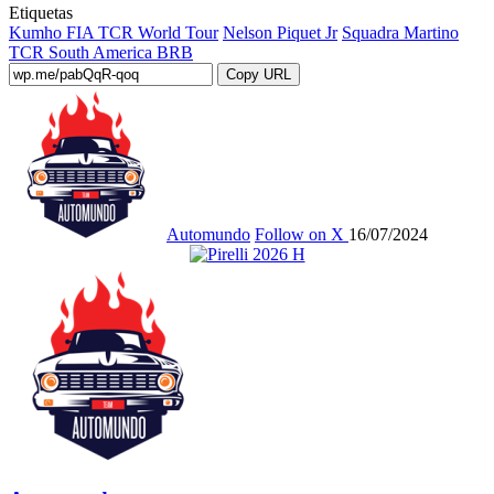
Etiquetas
Kumho FIA TCR World Tour
Nelson Piquet Jr
Squadra Martino
TCR South America BRB
Copy URL
Automundo
Follow on X
16/07/2024