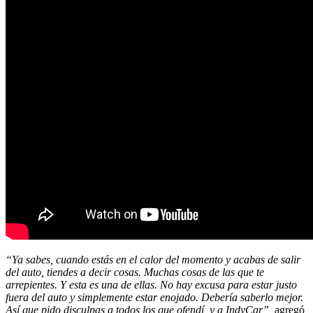
“Ya sabes, cuando estás en el calor del momento y acabas de salir
del auto, tiendes a decir cosas. Muchas cosas de las que te
arrepientes. Y esta es una de ellas. No hay excusa para estar justo
fuera del auto y simplemente estar enojado. Debería saberlo mejor.
Así que pido disculpas a todos los que ofendí, y a IndyCar”,
agregó