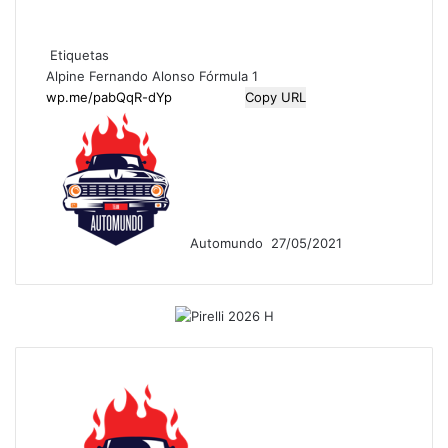
Etiquetas
Alpine
Fernando Alonso
Fórmula 1
Copy URL
F
o
l
l
o
w
Automundo
27/05/2021
o
n
X