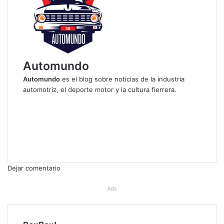
Automundo
Automundo
es el blog sobre noticias de la industria
automotriz, el deporte motor y la cultura fierrera.
S
i
F
t
a
X
i
c
Y
o
e
o
I
w
b
u
n
e
o
T
s
Dejar comentario
b
o
u
t
k
b
a
Ads
e
g
r
a