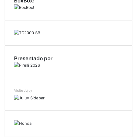
BoxBox!
m
Presentado por
Visite Jujuy