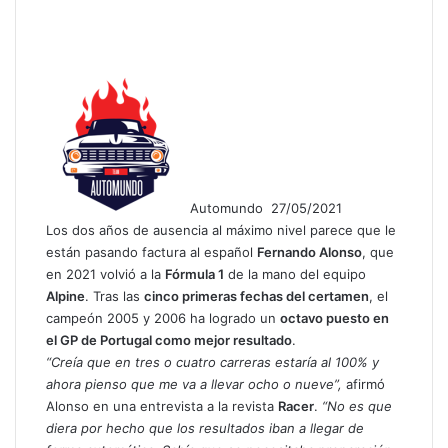
F
o
l
l
o
w
Automundo
27/05/2021
o
Los dos años de ausencia al máximo nivel parece que le
n
X
están pasando factura al español
Fernando Alonso
, que
en 2021 volvió a la
Fórmula 1
de la mano del equipo
Alpine
. Tras las
cinco primeras fechas del certamen
, el
campeón 2005 y 2006 ha logrado un
octavo puesto en
el GP de Portugal como mejor resultado
.
“Creía que en tres o cuatro carreras estaría al 100% y
ahora pienso que me va a llevar ocho o nueve”,
afirmó
Alonso en una entrevista a la revista
Racer
.
“No es que
diera por hecho que los resultados iban a llegar de