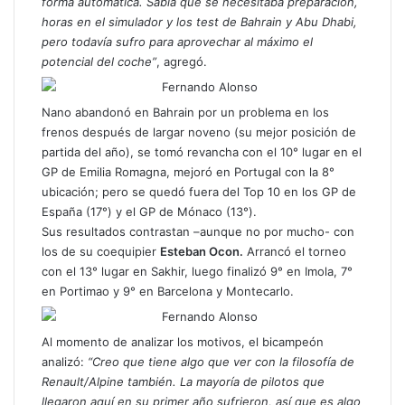
forma automática. Sabía que se necesitaba preparación,
horas en el simulador y los test de Bahrain y Abu Dhabi,
pero todavía sufro para aprovechar al máximo el
potencial del coche”
, agregó.
Nano abandonó en Bahrain por un problema en los
frenos después de largar noveno (su mejor posición de
partida del año), se tomó revancha con el 10° lugar en el
GP de Emilia Romagna, mejoró en Portugal con la 8°
ubicación; pero se quedó fuera del Top 10 en los GP de
España (17°) y el GP de Mónaco (13°).
Sus resultados contrastan –aunque no por mucho- con
los de su coequipier
Esteban Ocon.
Arrancó el torneo
con el 13° lugar en Sakhir, luego finalizó 9° en Imola, 7°
en Portimao y 9° en Barcelona y Montecarlo.
Al momento de analizar los motivos, el bicampeón
analizó:
“Creo que tiene algo que ver con la filosofía de
Renault/Alpine también. La mayoría de pilotos que
llegaron aquí en su primer año sufrieron, así que es algo