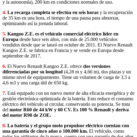
y la autonomía), 200 km en condiciones normales de uso.
4.
La recarga completa se efectúa en seis horas
y la recuperación
de 35 km en una hora, el tiempo de una pausa para almorzar,
optimizando así la jornada laboral.
5.
Kangoo Z.E. es el vehículo comercial eléctrico líder en
Europa
desde hace seis años, con más de 25.000 vehículos
vendidos desde que se lanzó en octubre de 2011. El Nuevo Renault
Kangoo Z.E. se fabrica en Francia y se vende en Europa desde
septiembre de 2017.
6.
El Nuevo Renault Kangoo Z.E. ofrece
dos versiones
diferenciadas por su longitud
(4,28 m y 4,66 m), dos plazas y un
mismo nivel de equipamiento. Tiene un volumen de carga de 3,5 a
4,6 m3 y una carga útil de 650 kg.
7.
Está equipado con un nuevo motor de alta eficacia energética y de
gestión electrónica optimizada de la batería. Esto reduce el consumo
eléctrico del vehículo al circular, conservando su potencia. Se trata
del
motor R60 de 44 kW y 60 CV. Es 100 % Renault y deriva
del motor R90 de ZOE.
8.
La batería y el grupo moto propulsor eléctrico cuentan con
una garantía de cinco años o 100.000 km.
El vehículo, como
todos los utilitarios de la marca, cuenta con una garantía de dos años