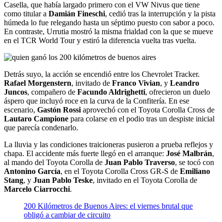
Casella, que había largado primero con el VW Nivus que tiene
como titular a
Damián Fineschi
, cedió tras la interrupción y la pista
húmeda lo fue relegando hasta un séptimo puesto con sabor a poco.
En contraste, Urrutia mostró la misma frialdad con la que se mueve
en el TCR World Tour y estiró la diferencia vuelta tras vuelta.
Detrás suyo, la acción se encendió entre los Chevrolet Tracker.
Rafael Morgenstern
, invitado de
Franco Vivian
, y
Leandro
Juncos
, compañero de
Facundo Aldrighetti
, ofrecieron un duelo
áspero que incluyó roce en la curva de la Confitería. En ese
escenario,
Gastón Rossi
aprovechó con el Toyota Corolla Cross de
Lautaro Campione
para colarse en el podio tras un despiste inicial
que parecía condenarlo.
La lluvia y las condiciones traicioneras pusieron a prueba reflejos y
chapa. El accidente más fuerte llegó en el arranque:
José Malbrán
,
al mando del Toyota Corolla de
Juan Pablo Traverso
, se tocó con
Antonino García
, en el Toyota Corolla Cross GR-S de
Emiliano
Stang
, y
Juan Pablo Teske
, invitado en el Toyota Corolla de
Marcelo Ciarrocchi
.
200 Kilómetros de Buenos Aires: el viernes brutal que
obligó a cambiar de circuito