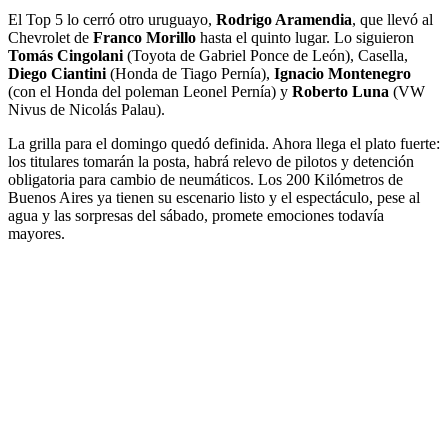
El Top 5 lo cerró otro uruguayo,
Rodrigo Aramendia
, que llevó al
Chevrolet de
Franco Morillo
hasta el quinto lugar. Lo siguieron
Tomás Cingolani
(Toyota de Gabriel Ponce de León), Casella,
Diego Ciantini
(Honda de Tiago Pernía),
Ignacio Montenegro
(con el Honda del poleman Leonel Pernía) y
Roberto Luna
(VW
Nivus de Nicolás Palau).
La grilla para el domingo quedó definida. Ahora llega el plato fuerte:
los titulares tomarán la posta, habrá relevo de pilotos y detención
obligatoria para cambio de neumáticos. Los 200 Kilómetros de
Buenos Aires ya tienen su escenario listo y el espectáculo, pese al
agua y las sorpresas del sábado, promete emociones todavía
mayores.