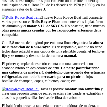
sus más fieles compradores para concebir un increíble modelo que
está inspirado en el Boat Tail de las décadas de 1920 y 1930 y en los
elegantes yates de la
Clase J.
El nuevo Rolls-Royce Boat Tail comparte
varias partes con el
Rolls-Royce Phantom
, entre ellos la plataforma
de aluminio y el
motor V12 de 563 CV.
No obstante, tiene muchas
otras
piezas únicas creadas por los reconocidos artesanos de la
compañía
.
Con 5,8 metros de longitud presenta una
línea elegante a la altura
de la tradición de Rolls-Royce
. Es descapotable, aunque no tiene
techo duro retráctil o una capota de lona plegable cuenta;
el techo es
fijo y se monta y desmonta de manera manual
.
El primer ejemplar de este trío cuenta con una carrocería con
acabado bitono en dos colores de azul.
La parte posterior tiene
una cubierta de madera Caleidolegno que esconde dos estancias
refrigeradas con todo lo necesario para un picnic
de lujo:
botellas de champán, copas, cubiertos, caviar, etc.
Hasta es posible
montar una sombrilla
y
crear una pequeña zona de recreo gracias a las bandejas extraíbles y
a las dos pequeñas sillas hechas de fibra de carbono.
El habitáculo presenta tapicería de cuero, molduras de madera, un