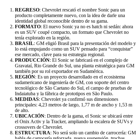
REGRESO
: Chevrolet rescató el nombre Sonic para un
producto completamente nuevo, con la idea de darle una
identidad global reconocible dentro de su gama.
FORMATO
: El nuevo Sonic ya no es hatch ni sedán: ahora
es un SUV coupé compacto, un formato que Chevrolet no
tenía explorado en la región.
BRASIL
: GM eligió Brasil para la presentación del modelo y
lo está empujando como un SUV pensado para “conquistar”
ese mercado, clave para su estrategia regional.
PRODUCCIÓN
: El Sonic se fabricará en el complejo de
Gravataí, Rio Grande do Sul, una planta estratégica para GM
también por su rol exportador en Sudamérica.
REGIÓN
: Es un proyecto desarrollado en el ecosistema
sudamericano de ingeniería de GM, con soporte del centro
tecnológico de São Caetano do Sul, el campo de pruebas de
Indaiatuba y la fábrica de prototipos en São Paulo.
MEDIDAS
: Chevrolet ya confirmó sus dimensiones
principales: 4,23 metros de largo, 1,77 m de ancho y 1,53 m
de alto.
UBICACIÓN
: Dentro de la gama, el Sonic se ubicará entre
el Onix Activ y la Tracker, ampliando la escalera de SUVs y
crossovers de Chevrolet.
ESTRUCTURA
: No será solo un cambio de carrocería: GM
habla de carrocería reforzada, nueva suspensión, trochas