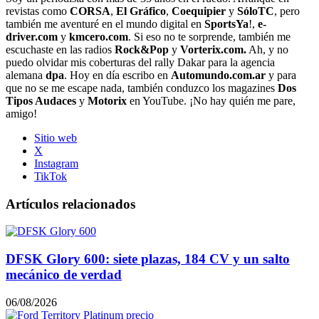
revistas como
CORSA
,
El Gráfico
,
Coequipier
y
SóloTC
, pero
también me aventuré en el mundo digital en
SportsYa
!,
e-
driver.com
y
kmcero.com
. Si eso no te sorprende, también me
escuchaste en las radios
Rock&Pop
y
Vorterix.com.
Ah, y no
puedo olvidar mis coberturas del rally Dakar para la agencia
alemana
dpa
. Hoy en día escribo en
Automundo.com.ar
y para
que no se me escape nada, también conduzco los magazines
Dos
Tipos Audaces
y
Motorix
en YouTube. ¡No hay quién me pare,
amigo!
Sitio web
X
Instagram
TikTok
Artículos relacionados
DFSK Glory 600: siete plazas, 184 CV y un salto
mecánico de verdad
06/08/2026