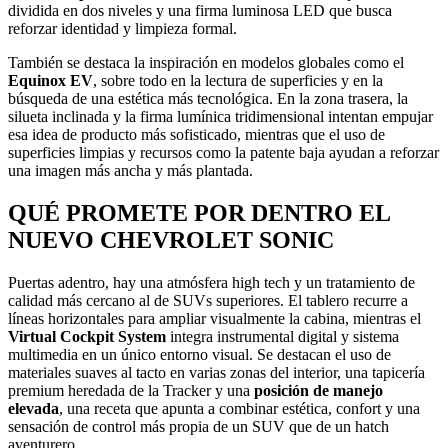
dividida en dos niveles y una firma luminosa LED que busca
reforzar identidad y limpieza formal.
También se destaca la inspiración en modelos globales como el
Equinox EV
, sobre todo en la lectura de superficies y en la
búsqueda de una estética más tecnológica. En la zona trasera, la
silueta inclinada y la firma lumínica tridimensional intentan empujar
esa idea de producto más sofisticado, mientras que el uso de
superficies limpias y recursos como la patente baja ayudan a reforzar
una imagen más ancha y más plantada.
QUÉ PROMETE POR DENTRO EL
NUEVO CHEVROLET SONIC
Puertas adentro, hay una atmósfera high tech y un tratamiento de
calidad más cercano al de SUVs superiores. El tablero recurre a
líneas horizontales para ampliar visualmente la cabina, mientras el
Virtual Cockpit System
integra instrumental digital y sistema
multimedia en un único entorno visual. Se destacan el uso de
materiales suaves al tacto en varias zonas del interior, una tapicería
premium heredada de la Tracker y una
posición de manejo
elevada
, una receta que apunta a combinar estética, confort y una
sensación de control más propia de un SUV que de un hatch
aventurero.