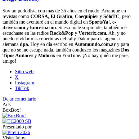
Soy un periodista con más de 35 años en el ruedo. Arranqué en
revistas como
CORSA
,
El Gráfico
,
Coequipier
y
SóloTC
, pero
también me aventuré en el mundo digital en
SportsYa
!,
e-
driver.com
y
kmcero.com
. Si eso no te sorprende, también me
escuchaste en las radios
Rock&Pop
y
Vorterix.com.
Ah, y no
puedo olvidar mis coberturas del rally Dakar para la agencia
alemana
dpa
. Hoy en día escribo en
Automundo.com.ar
y para
que no se me escape nada, también conduzco los magazines
Dos
Tipos Audaces
y
Motorix
en YouTube. ¡No hay quién me pare,
amigo!
Sitio web
X
Instagram
TikTok
Dejar comentario
Ads
BoxBox!
Presentado por
Visite Jujuy