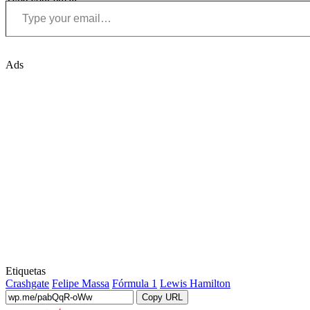
Type your email…
Ads
Etiquetas
Crashgate
Felipe Massa
Fórmula 1
Lewis Hamilton
Copy URL