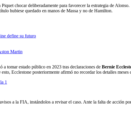
Piquet chocar deliberadamente para favorecer la estrategia de Alonso. 
el título hubiese quedado en manos de Massa y no de Hamilton.
ine define su futuro
Aston Martin
vió a tomar estado público en 2023 tras declaraciones de
Bernie Ecclest
e esto, Ecclestone posteriormente afirmó no recordar los detalles mese
la 1
os a la FIA, instándolos a revisar el caso. Ante la falta de acción por p