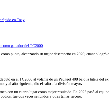
r rápido en Toay
enó como ganador del TC2000
idad como piloto, alcanzando su mejor desempeño en 2020, cuando logró
 debutó en el TC2000 al volante de un Peugeot 408 bajo la tutela del 
o, y al año siguiente, dio el salto a la división mayor
.
rneo con un cuarto lugar como mejor resultado. En 2023 pasó al equipo 
odios, fue dos veces segundos y otras tantas tercero.