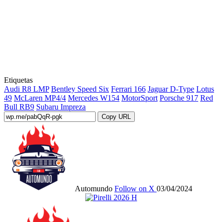
Etiquetas
Audi R8 LMP
Bentley Speed Six
Ferrari 166
Jaguar D-Type
Lotus
49
McLaren MP4/4
Mercedes W154
MotorSport
Porsche 917
Red
Bull RB9
Subaru Impreza
Copy URL
Automundo
Follow on X
03/04/2024