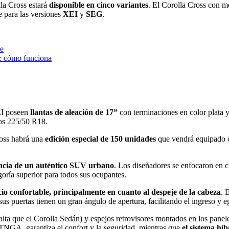
lla Cross estará
disponible en cinco variantes
. El Corolla Cross con m
e para las versiones
XEI
y
SEG
.
e: cómo funciona
EI poseen
llantas de aleación de 17”
con terminaciones en color plata
os 225/50 R18.
ross habrá una
edición especial de 150 unidades
que vendrá equipado d
gancia de un auténtico SUV urbano
. Los diseñadores se enfocaron en c
goría superior para todos sus ocupantes.
cio confortable, principalmente en cuanto al despeje de la cabeza
. 
us puertas tienen un gran ángulo de apertura, facilitando el ingreso y 
a que el Corolla Sedán) y espejos retrovisores montados en los panele
TNGA, garantiza el confort y la seguridad, mientras que
el sistema hí