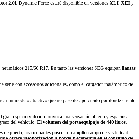
otor 2.0L Dynamic Force estará disponible en versiones
XLI
,
XEI
y
 y neumáticos 215/60 R17. En tanto las versiones SEG equipan
llantas
e serie con accesorios adicionales, como el cargador inalámbrico de
rear un modelo atractivo que no pase desapercibido por donde circule
El gran espacio vidriado provoca una sensación abierta y espaciosa,
egreso del vehículo.
El volumen del portaequipaje de 440 litros
.
s de puerta, los ocupantes poseen un amplio campo de visibilidad
brido ofrece insonorización
a bordo y economía en el consumo de