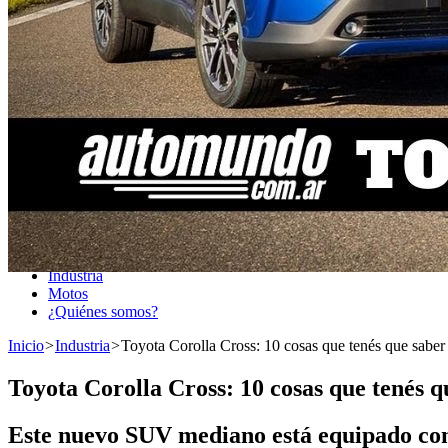
Toyota Corolla Cross: 10 cosas que tenés que saber
Previous post
Next post
Inicio
BoxBox!
Franco Colapinto
Fórmula 1
Motorsport
Industria
Motos
¿Quiénes somos?
Inicio
>
Industria
>
Toyota Corolla Cross: 10 cosas que tenés que saber
Toyota Corolla Cross: 10 cosas que tenés q
Este nuevo SUV mediano está equipado con 