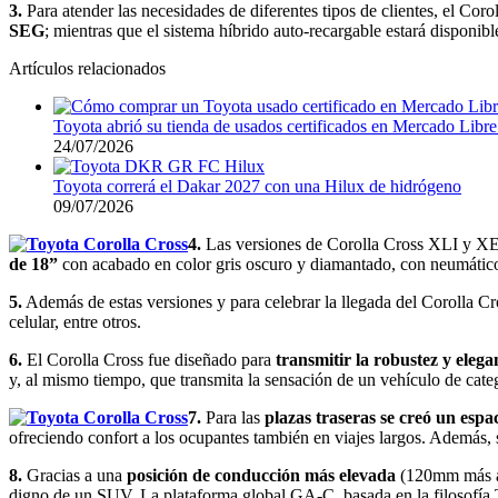
3.
Para atender las necesidades de diferentes tipos de clientes, el Coro
SEG
; mientras que el sistema híbrido auto-recargable estará disponibl
Artículos relacionados
Toyota abrió su tienda de usados certificados en Mercado Libr
24/07/2026
Toyota correrá el Dakar 2027 con una Hilux de hidrógeno
09/07/2026
4.
Las versiones de Corolla Cross XLI y X
de 18”
con acabado en color gris oscuro y diamantado, con neumátic
5.
Además de estas versiones y para celebrar la llegada del Corolla C
celular, entre otros.
6.
El Corolla Cross fue diseñado para
transmitir la robustez y ele
y, al mismo tiempo, que transmita la sensación de un vehículo de cate
7.
Para las
plazas traseras se creó un espa
ofreciendo confort a los ocupantes también en viajes largos. Además, s
8.
Gracias a una
posición de conducción más elevada
(120mm más alt
digno de un SUV. La plataforma global GA-C, basada en la filosofía 