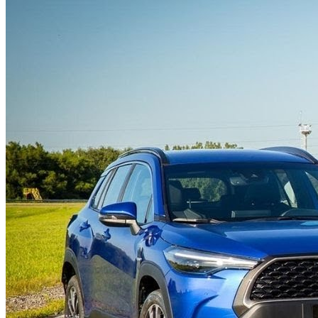
RSS
Facebook
X
Pinterest
YouTube
Instagram
Spotify
Barra Lateral
Menú
Buscar