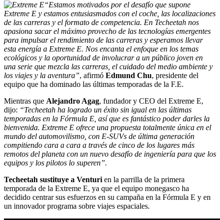
“Estamos motivados por el desafío que supone
Extreme E y estamos entusiasmados con el coche, las localizaciones
de las carreras y el formato de competencia. En Techeetah nos
apasiona sacar el máximo provecho de las tecnologías emergentes
para impulsar el rendimiento de las carreras y esperamos llevar
esta energía a Extreme E. Nos encanta el enfoque en los temas
ecológicos y la oportunidad de involucrar a un público joven en
una serie que mezcla las carreras, el cuidado del medio ambiente y
los viajes y la aventura”
, afirmó
Edmund Chu
, presidente del
equipo que ha dominado las últimas temporadas de la F.E.
Mientras que
Alejandro Agag
, fundador y CEO del Extreme E,
dijo:
“Techeetah ha logrado un éxito sin igual en las últimas
temporadas en la Fórmula E, así que es fantástico poder darles la
bienvenida. Extreme E ofrece una propuesta totalmente única en el
mundo del automovilismo, con E-SUVs de última generación
compitiendo cara a cara a través de cinco de los lugares más
remotos del planeta con un nuevo desafío de ingeniería para que los
equipos y los pilotos lo superen”.
Techeetah sustituye a Venturi
en la parrilla de la primera
temporada de la Extreme E, ya que el equipo monegasco ha
decidido centrar sus esfuerzos en su campaña en la Fórmula E y en
un innovador programa sobre viajes espaciales.