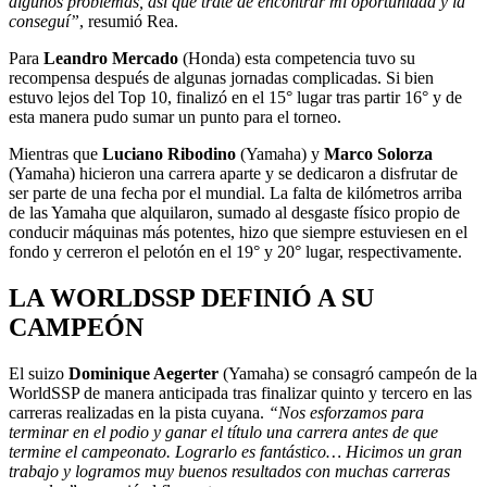
algunos problemas, así que traté de encontrar mi oportunidad y la
conseguí”
, resumió Rea.
Para
Leandro Mercado
(Honda) esta competencia tuvo su
recompensa después de algunas jornadas complicadas. Si bien
estuvo lejos del Top 10, finalizó en el 15° lugar tras partir 16° y de
esta manera pudo sumar un punto para el torneo.
Mientras que
Luciano Ribodino
(Yamaha) y
Marco Solorza
(Yamaha) hicieron una carrera aparte y se dedicaron a disfrutar de
ser parte de una fecha por el mundial. La falta de kilómetros arriba
de las Yamaha que alquilaron, sumado al desgaste físico propio de
conducir máquinas más potentes, hizo que siempre estuviesen en el
fondo y cerreron el pelotón en el 19° y 20° lugar, respectivamente.
LA WORLDSSP DEFINIÓ A SU
CAMPEÓN
El suizo
Dominique Aegerter
(Yamaha) se consagró campeón de la
WorldSSP de manera anticipada tras finalizar quinto y tercero en las
carreras realizadas en la pista cuyana.
“Nos esforzamos para
terminar en el podio y ganar el título una carrera antes de que
termine el campeonato. Lograrlo es fantástico… Hicimos un gran
trabajo y logramos muy buenos resultados con muchas carreras