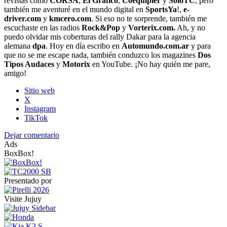
revistas como
CORSA
,
El Gráfico
,
Coequipier
y
SóloTC
, pero
también me aventuré en el mundo digital en
SportsYa
!,
e-
driver.com
y
kmcero.com
. Si eso no te sorprende, también me
escuchaste en las radios
Rock&Pop
y
Vorterix.com.
Ah, y no
puedo olvidar mis coberturas del rally Dakar para la agencia
alemana
dpa
. Hoy en día escribo en
Automundo.com.ar
y para
que no se me escape nada, también conduzco los magazines
Dos
Tipos Audaces
y
Motorix
en YouTube. ¡No hay quién me pare,
amigo!
Sitio web
X
Instagram
TikTok
Dejar comentario
Ads
BoxBox!
Presentado por
Visite Jujuy