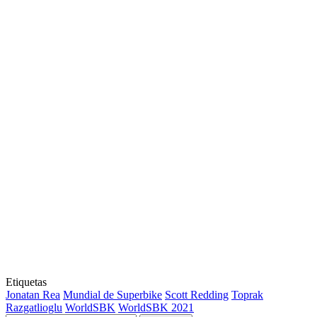
Etiquetas
Jonatan Rea
Mundial de Superbike
Scott Redding
Toprak
Razgatlioglu
WorldSBK
WorldSBK 2021