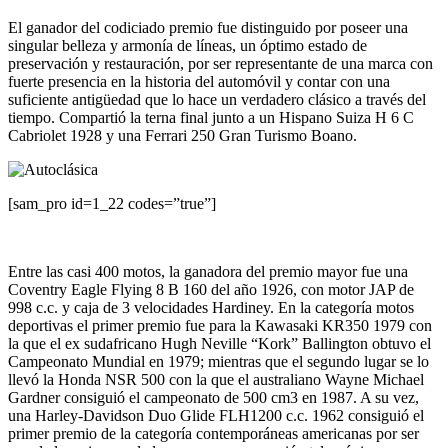
El ganador del codiciado premio fue distinguido por poseer una
singular belleza y armonía de líneas, un óptimo estado de
preservación y restauración, por ser representante de una marca con
fuerte presencia en la historia del automóvil y contar con una
suficiente antigüedad que lo hace un verdadero clásico a través del
tiempo. Compartió la terna final junto a un Hispano Suiza H 6 C
Cabriolet 1928 y una Ferrari 250 Gran Turismo Boano.
[sam_pro id=1_22 codes=”true”]
Entre las casi 400 motos, la ganadora del premio mayor fue una
Coventry Eagle Flying 8 B 160 del año 1926, con motor JAP de
998 c.c. y caja de 3 velocidades Hardiney. En la categoría motos
deportivas el primer premio fue para la Kawasaki KR350 1979 con
la que el ex sudafricano Hugh Neville “Kork” Ballington obtuvo el
Campeonato Mundial en 1979; mientras que el segundo lugar se lo
llevó la Honda NSR 500 con la que el australiano Wayne Michael
Gardner consiguió el campeonato de 500 cm3 en 1987. A su vez,
una Harley-Davidson Duo Glide FLH1200 c.c. 1962 consiguió el
primer premio de la categoría contemporáneas americanas por ser