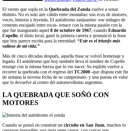
El viento que sopla en la
Quebrada del Zonda
vuelve a sonar
distinto. No es solo aire cálido entre montañas: son ecos de motores,
voces, historia y leyenda. El autódromo sanjuanino -ese milagro de
cemento encajado entre rocas- renace con la misma pasión con la
que fue inaugurado aquel
8 de octubre de 1967
, cuando
Eduardo
Copello
, el ídolo local, ganó la primera carrera y pronunció la frase
que hoy parece escrita para la eternidad:
“Este es el triunfo más
valioso de mi vida.”
Más de cinco décadas después, aquella frase se volvió homenaje y
legado. El autódromo que hoy también lleva el nombre de Copello
resurge con la misma fuerza que lo vio nacer. Su espíritu vuelve a
recorrer la quebrada con el regreso del
TC2000
-que disputa este fin
de semana la novena fecha de su campeonato- y una puesta en valor
que lo devuelve al centro del automovilismo argentino.
LA QUEBRADA QUE SOÑÓ CON
MOTORES
Cuando se pensó en construir un
circuito en San Juan
, muchos lo
creyeron imposible: una pista entre cerros, con curvas que