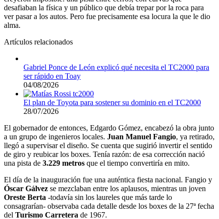
desafiaban la física y un público que debía trepar por la roca para
ver pasar a los autos. Pero fue precisamente esa locura la que le dio
alma.
Artículos relacionados
Gabriel Ponce de León explicó qué necesita el TC2000 para
ser rápido en Toay
04/08/2026
El plan de Toyota para sostener su dominio en el TC2000
28/07/2026
El gobernador de entonces, Edgardo Gómez, encabezó la obra junto
a un grupo de ingenieros locales.
Juan Manuel Fangio
, ya retirado,
llegó a supervisar el diseño. Se cuenta que sugirió invertir el sentido
de giro y reubicar los boxes. Tenía razón: de esa corrección nació
una pista de
3.229 metros
que el tiempo convertiría en mito.
El día de la inauguración fue una auténtica fiesta nacional. Fangio y
Óscar Gálvez
se mezclaban entre los aplausos, mientras un joven
Oreste Berta
-todavía sin los laureles que más tarde lo
consagrarían- observaba cada detalle desde los boxes de la 27ª fecha
del
Turismo Carretera
de 1967.