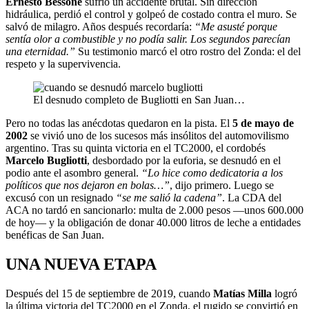
Ernesto Bessone
sufrió un accidente brutal. Sin dirección
hidráulica, perdió el control y golpeó de costado contra el muro. Se
salvó de milagro. Años después recordaría:
“Me asusté porque
sentía olor a combustible y no podía salir. Los segundos parecían
una eternidad.”
Su testimonio marcó el otro rostro del Zonda: el del
respeto y la supervivencia.
El desnudo completo de Bugliotti en San Juan…
Pero no todas las anécdotas quedaron en la pista. El
5 de mayo de
2002
se vivió uno de los sucesos más insólitos del automovilismo
argentino. Tras su quinta victoria en el TC2000, el cordobés
Marcelo Bugliotti
, desbordado por la euforia, se desnudó en el
podio ante el asombro general.
“Lo hice como dedicatoria a los
políticos que nos dejaron en bolas…”
, dijo primero. Luego se
excusó con un resignado
“se me salió la cadena”
. La CDA del
ACA no tardó en sancionarlo: multa de 2.000 pesos —unos 600.000
de hoy— y la obligación de donar 40.000 litros de leche a entidades
benéficas de San Juan.
UNA NUEVA ETAPA
Después del 15 de septiembre de 2019, cuando
Matías Milla
logró
la última victoria del TC2000 en el Zonda, el rugido se convirtió en