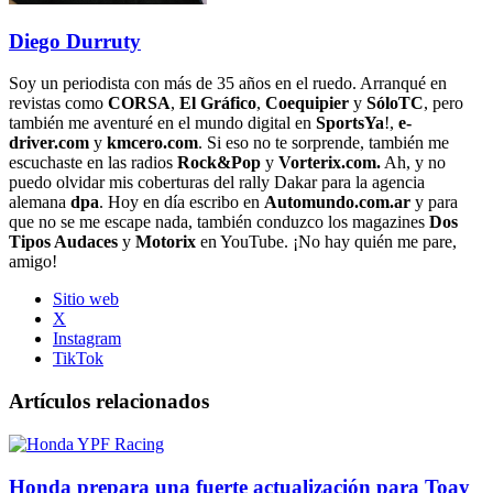
Diego Durruty
Soy un periodista con más de 35 años en el ruedo. Arranqué en
revistas como
CORSA
,
El Gráfico
,
Coequipier
y
SóloTC
, pero
también me aventuré en el mundo digital en
SportsYa
!,
e-
driver.com
y
kmcero.com
. Si eso no te sorprende, también me
escuchaste en las radios
Rock&Pop
y
Vorterix.com.
Ah, y no
puedo olvidar mis coberturas del rally Dakar para la agencia
alemana
dpa
. Hoy en día escribo en
Automundo.com.ar
y para
que no se me escape nada, también conduzco los magazines
Dos
Tipos Audaces
y
Motorix
en YouTube. ¡No hay quién me pare,
amigo!
Sitio web
X
Instagram
TikTok
Artículos relacionados
Honda prepara una fuerte actualización para Toay