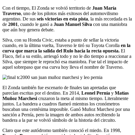
Con el tiempo, El Zonda se volvió territorio de
Juan María
Traverso
, uno de los pilotos más exitosos del automovilismo
argentino. De sus
seis victorias en esta pista
, la más recordada es la
de
2001
, cuando le ganó a
Juan Manuel Silva
con una maniobra
que aún hoy genera debate.
Silva, con su Honda Civic, estaba a punto de sellar la victoria
cuando, en la última vuelta, Traverso le tiró su Toyota Corolla
en la
curva que marca la salida del Rulo hacia la recta opuesta.
El
Flaco, fiel a su estilo, arriesgó todo y no le dio tiempo a reaccionar a
Silva, que siempre le reprochó esa maniobra. Fue tal el impacto de
aquel sobrepaso que esa curva hoy lleva el nombre de Traverso.
El Zonda también fue escenario de finales tan apretadas que
parecían escritas por el destino. En 2014,
Leonel Pernía
y
Matías
Muñoz Marchesi
cruzaron la meta al mismo tiempo. Literalmente
juntos. La bandera a cuadros flameó mientras los cronómetros
buscaban una centésima imposible. Ganó Muñoz Marchesi por una
sanción a Pernía, pero la imagen de ambos autos recibiendo la
bandera a la par se volvió símbolo de la historia del circuito.
Claro que este autódromo también conoció el miedo. En 1998,