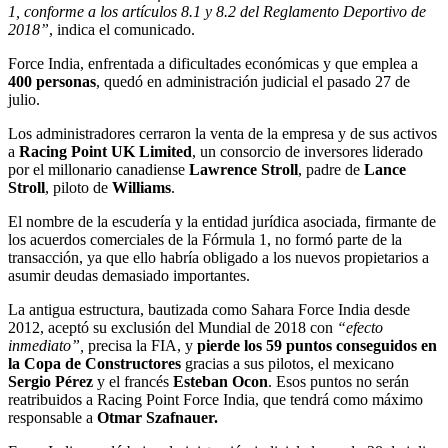
1, conforme a los artículos 8.1 y 8.2 del Reglamento Deportivo de
2018”
, indica el comunicado.
Force India, enfrentada a dificultades económicas y que emplea a
400 personas
, quedó en administración judicial el pasado 27 de
julio.
Los administradores cerraron la venta de la empresa y de sus activos
a
Racing Point UK Limited
, un consorcio de inversores liderado
por el millonario canadiense
Lawrence Stroll
, padre de
Lance
Stroll
, piloto de
Williams
.
El nombre de la escudería y la entidad jurídica asociada, firmante de
los acuerdos comerciales de la Fórmula 1, no formó parte de la
transacción, ya que ello habría obligado a los nuevos propietarios a
asumir deudas demasiado importantes.
La antigua estructura, bautizada como Sahara Force India desde
2012, aceptó su exclusión del Mundial de 2018 con
“efecto
inmediato”,
precisa la FIA, y
pierde los 59 puntos conseguidos en
la Copa de Constructores
gracias a sus pilotos, el mexicano
Sergio Pérez
y el francés
Esteban Ocon
. Esos puntos no serán
reatribuidos a Racing Point Force India, que tendrá como máximo
responsable a
Otmar Szafnauer.