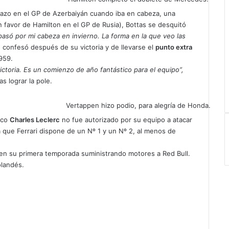
hazo en el GP de Azerbaiyán cuando iba en cabeza, una
n favor de Hamilton en el GP de Rusia), Bottas se desquitó
e pasó por mi cabeza en invierno. La forma en la que veo las
,
confesó después de su victoria y de llevarse el
punto extra
959.
victoria. Es un comienzo de año fantástico para el equipo”,
s lograr la pole.
Vertappen hizo podio, para alegría de Honda.
sco
Charles Leclerc
no fue autorizado por su equipo a atacar
a que Ferrari dispone de un Nº 1 y un Nº 2, al menos de
 en su primera temporada suministrando motores a Red Bull.
holandés.