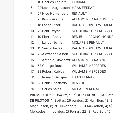
5
16
Charles
Leclerc
FERRARI
6
20
Kevin
Magnussen
HAAS FERRARI
7
27
Nico
Hulkenberg
RENAULT
8
7
Kimi
Räikkönen
ALFA ROMEO RACING FER
9
18
Lance
Stroll
RACING POINT BWT MER
10
26
Daniil
Kvyat
SCUDERIA TORO ROSSO
11
10
Pierre
Gasly
RED BULL RACING HOND
12
4
Lando
Norris
MCLAREN RENAULT
13
11
Sergio
Pérez
RACING POINT BWT MER
14
23
Alexander
Albon
SCUDERIA TORO ROSSO
15
99
Antonio
Giovinazzi
ALFA ROMEO RACING FER
16
63
George
Russell
WILLIAMS MERCEDES
17
88
Robert
Kubica
WILLIAMS MERCEDES
NC
8
Romain
Grosjean
HAAS FERRARI
NC
3
Daniel
Ricciardo
RENAULT
NC
55
Carlos
Sainz
MCLAREN RENAULT
PROMEDIO
: 215,954 km/h.
RÉCORD DE VUELTA
: Bot
DE PILOTOS
: 1) Bottas, 26 puntos; 2) Hamilton, 18; 3
Magnussen, 8; 7) Hülkenberg, 6; 8) Räikkönen, 4; 9) S
Mercedes, 44 puntos; 2) Ferrari, 22; 3) Red Bull, 15; 