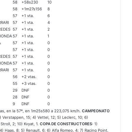
58
+58s230
10
58
+1m27s156
8
57
+1
vta.
6
RARI
57
+1
vta.
4
CEDES
57
+1
vta.
2
 HONDA
57
+1
vta.
1
A
57
+1
vta.
0
57
+1
vta.
0
CEDES
57
+1
vta.
0
 HONDA
57
+1
vta.
0
RARI
57
+1
vta.
0
56
+2
vtas.
0
55
+3
vtas.
0
29
DNF
0
28
DNF
0
9
DNF
0
tas, en la 57ª, en 1m25s580 a 223,075 km/h.
CAMPEONATO
) Verstappen, 15; 4) Vettel, 12; 5) Leclerc, 10; 6)
troll, 2; 10) Kvyat, 1.
COPA DE CONSTRUCTORES
: 1)
4) Haas, 8; 5) Renault, 6; 6) Alfa Romeo, 4; 7) Racing Point,