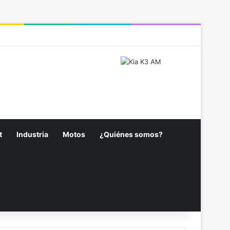
cebook
X
Pinterest
YouTube
Instagram
Spotify
Barra Lateral
t
Industria
Motos
¿Quiénes somos?