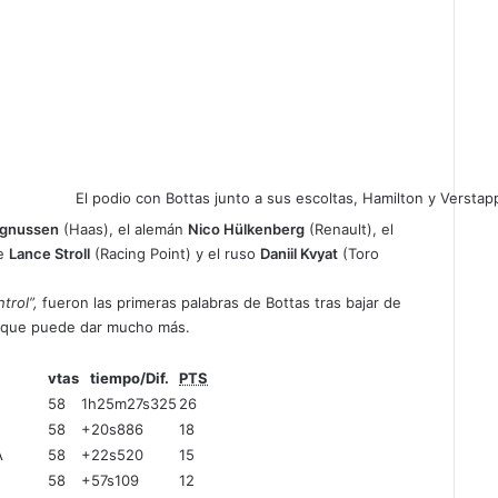
El podio con Bottas junto a sus escoltas, Hamilton y Verstap
agnussen
(Haas), el alemán
Nico Hülkenberg
(Renault), el
se
Lance Stroll
(Racing Point) y el ruso
Daniil Kvyat
(Toro
trol”,
fueron las primeras palabras de Bottas tras bajar de
o que puede dar mucho más.
vtas
tiempo/Dif.
PTS
58
1h25m27s325
26
58
+20s886
18
A
58
+22s520
15
58
+57s109
12