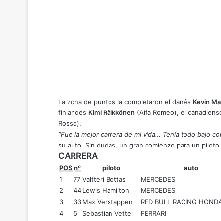
La zona de puntos la completaron el danés
Kevin M
finlandés
Kimi Räikkönen
(Alfa Romeo), el canadien
Rosso).
“Fue la mejor carrera de mi vida… Tenía todo bajo con
su auto. Sin dudas, un gran comienzo para un pilot
CARRERA
POS
nº
piloto
auto
1
77
Valtteri
Bottas
MERCEDES
2
44
Lewis
Hamilton
MERCEDES
3
33
Max
Verstappen
RED BULL RACING HOND
4
5
Sebastian
Vettel
FERRARI