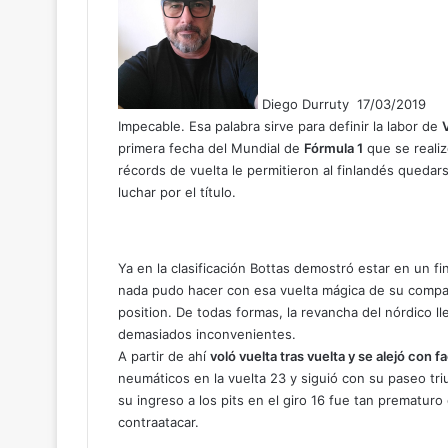
l
l
o
w
Diego Durruty
17/03/2019
o
Impecable. Esa palabra sirve para definir la labor de
n
V
X
primera fecha del Mundial de
Fórmula 1
que se reali
récords de vuelta le permitieron al finlandés quedar
luchar por el título.
Ya en la clasificación Bottas demostró estar en un f
nada pudo hacer con esa vuelta mágica de su comp
position.
De todas formas, la revancha del nórdico ll
demasiados inconvenientes.
A partir de ahí
voló vuelta tras vuelta y se alejó con f
neumáticos en la vuelta 23 y siguió con su paseo tr
su ingreso a los pits en el giro 16 fue tan prematur
contraatacar.