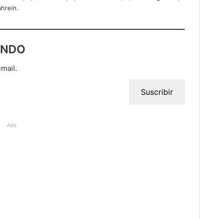
ahrein.
UNDO
email.
Suscribir
Ads