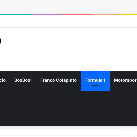
RSS
Fa
cio
BoxBox!
Franco Colapinto
Fórmula 1
Motorspor