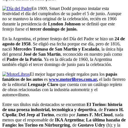
En 1909, Smart Dodd propuso instalar esta
festividad el día del cumpleaños de su padre el 5 de junio. Aunque
no se mantuvo la idea original de la celebración, recién en 1966
durante la presidencia de
Lyndon Johnson
se definió que este
festejo fuese el
tercer domingo de junio.
En la Argentina, el primer festejo del Día del Padre se hizo un
24 de
agosto de 1958
. Se eligió esa fecha porque ese día, pero de 1816,
nació
Mercedes Tomasa de San Martín y Escalada
, la única hija
del general
José de San Martín
, reconocido en nuestro país como
el
Padre de la Patria
. Ya en la década de 1960, la Argentina
también eligió el tercer domingo de junio para la celebración.
El mejor lugar para elegir regalos para los
papás
fanáticos de los autos
es
www.motorlibros.com.ar
,
el lado fierrero
de la editorial
Lenguaje Claro
que cuenta con un catálogo repleto
de obras relacionadas con la industria automotriz y el
automovilismo.
Entre sus títulos más destacados se encuentran
El Torino: historia
de una proeza industrial, tecnológica y deportiva
, de
Franco H.
Cipolla
;
Del Jeep al Torino
, escrito por
James F. McCloud
, nada
menos que el responsable de
IKA Argentina
;
La última hazaña de
Fangio: los Torino en Nürburgring
, de
Gustavo Udry
(h); y la