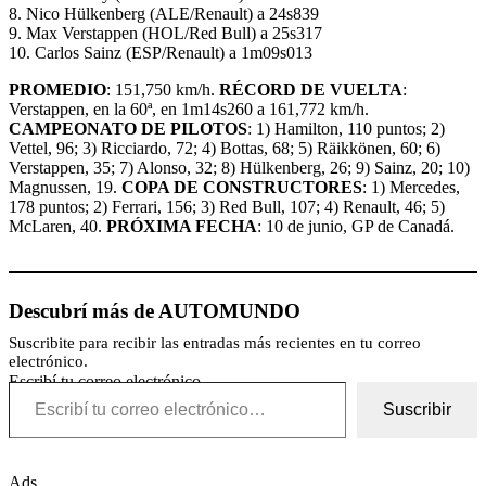
8. Nico Hülkenberg (ALE/Renault) a 24s839
9. Max Verstappen (HOL/Red Bull) a 25s317
10. Carlos Sainz (ESP/Renault) a 1m09s013
PROMEDIO
: 151,750 km/h.
RÉCORD DE VUELTA
:
Verstappen, en la 60ª, en 1m14s260 a 161,772 km/h.
CAMPEONATO DE PILOTOS
: 1) Hamilton, 110 puntos; 2)
Vettel, 96; 3) Ricciardo, 72; 4) Bottas, 68; 5) Räikkönen, 60; 6)
Verstappen, 35; 7) Alonso, 32; 8) Hülkenberg, 26; 9) Sainz, 20; 10)
Magnussen, 19.
COPA DE CONSTRUCTORES
: 1) Mercedes,
178 puntos; 2) Ferrari, 156; 3) Red Bull, 107; 4) Renault, 46; 5)
McLaren, 40.
PRÓXIMA FECHA
: 10 de junio, GP de Canadá.
Descubrí más de AUTOMUNDO
Suscribite para recibir las entradas más recientes en tu correo
electrónico.
Escribí tu correo electrónico…
Suscribir
Ads