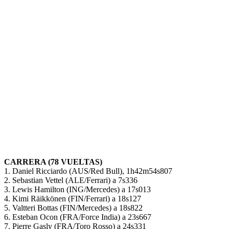
CARRERA (78 VUELTAS)
1. Daniel Ricciardo (AUS/Red Bull), 1h42m54s807
2. Sebastian Vettel (ALE/Ferrari) a 7s336
3. Lewis Hamilton (ING/Mercedes) a 17s013
4. Kimi Räikkönen (FIN/Ferrari) a 18s127
5. Valtteri Bottas (FIN/Mercedes) a 18s822
6. Esteban Ocon (FRA/Force India) a 23s667
7. Pierre Gasly (FRA/Toro Rosso) a 24s331