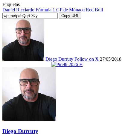
Etiquetas
Daniel Ricciardo
Fórmula 1
GP de Mónaco
Red Bull
Copy URL
Diego Durruty
Follow on X
27/05/2018
Diego Durruty