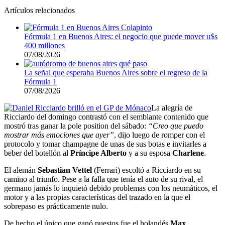
Artículos relacionados
Fórmula 1 en Buenos Aires: el negocio que puede mover u$s
400 millones
07/08/2026
La señal que esperaba Buenos Aires sobre el regreso de la
Fórmula 1
07/08/2026
La alegría de
Ricciardo del domingo contrastó con el semblante contenido que
mostró tras ganar la pole position del sábado:
“Creo que puedo
mostrar más emociones que ayer”
, dijo luego de romper con el
protocolo y tomar champagne de unas de sus botas e invitarles a
beber del botellón al
Príncipe Alberto
y a su esposa
Charlene
.
El alemán
Sebastian Vettel
(Ferrari) escoltó a Ricciardo en su
camino al triunfo. Pese a la falla que tenía el auto de su rival, el
germano jamás lo inquietó debido problemas con los neumáticos, el
motor y a las propias características del trazado en la que el
sobrepaso es prácticamente nulo.
De hecho el único que ganó puestos fue el holandés
Max