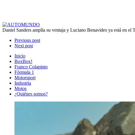
Daniel Sanders amplía su ventaja y Luciano Benavides ya está en el 
Previous post
Next post
Inicio
BoxBox!
Franco Colapinto
Fórmula 1
Motorsport
Industria
Motos
¿Quiénes somos?