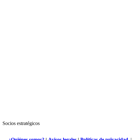
Socios estratégicos
¿Quiénes somos?
|
Avisos legales
|
Políticas de privacidad
|