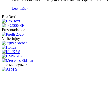
En la edición 2022 de Toyota y vos Kids participaron más de 
Leer más »
BoxBox!
Presentado por
Visite Jujuy
The Moneytizer