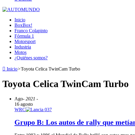
Inicio
BoxBox!
Franco Colapinto
Fórmula 1
Motorsport
Industria
Motos
¿Quiénes somos?
Inicio
>
Toyota Celica TwinCam Turbo
Toyota Celica TwinCam Turbo
Ago
- 2021 -
16 agosto
WRC
Grupo B: Los autos de rally que metía