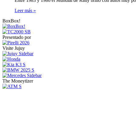
Entre 1983 y 1986 el Mundial de Rally brilló con autos muy pot
Leer más »
BoxBox!
Presentado por
Visite Jujuy
The Moneytizer