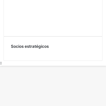
Socios estratégicos
Volver
al
botón
superior