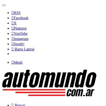
RSS
Facebook
X
Pinterest
YouTube
Instagram
Spotify
Barra Lateral
Menú
Buscar