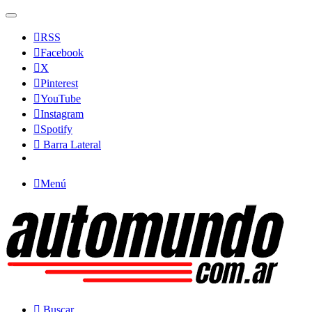
RSS
Facebook
X
Pinterest
YouTube
Instagram
Spotify
Barra Lateral
Menú
Buscar