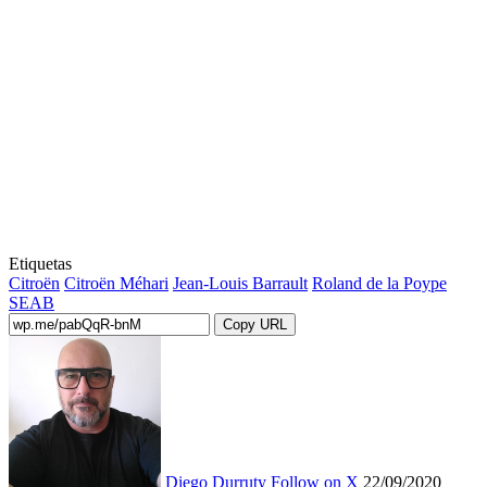
Etiquetas
Citroën
Citroën Méhari
Jean-Louis Barrault
Roland de la Poype
SEAB
Copy URL
Diego Durruty
Follow on X
22/09/2020