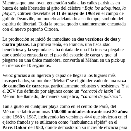
Mientras que una joven generación salía a las calles parisinas en
busca de más libertades al grito del célebre
“Bajo los adoquines, la
playa”
, Citroën desvelaba el
11 de mayo de 1968
en el campo de
golf de Deauville, un modelo adelantado a su tiempo, símbolo del
espíritu de libertad. Toda la prensa quedo unánimemente encantada
con el nuevo pequeño Citroën.
La producción se inició de inmediato en
dos versiones de dos y
cuatro plazas
. La primera tenía, en Francia, una fiscalidad
beneficiosa y la segunda estaba dotada de una fila trasera plegable
que quedaba enrasada en el piso del espacio de carga y que, al
plegarse en una única maniobra, convertía al Méhari en un pick-up
en menos de 10 segundos.
Veloz gracias a su ligereza y capaz de llegar a los lugares más
insospechados, su nombre “Méhari” se eligió derivado de una
raza
de camellos de carreras
, particularmente robustos y resistentes. Y si
el 2CV fue definido por algunos como un
“caracol de latón”
el
Méhari fue llamado, de manera simpática,
“caracol de plástico”.
Tan a gusto en cualquier playa como en el centro de París, del
Méhari se fabricaron unas
150.000 unidades durante casi 20 años
:
entre 1968 y 1987, incluyendo las versiones 4×4 que sirvieron en el
ejército francés y se utilizaron como “ambulancia rápida” en el
París-Dakar
de 1980, donde demostraron su increíble eficacia para