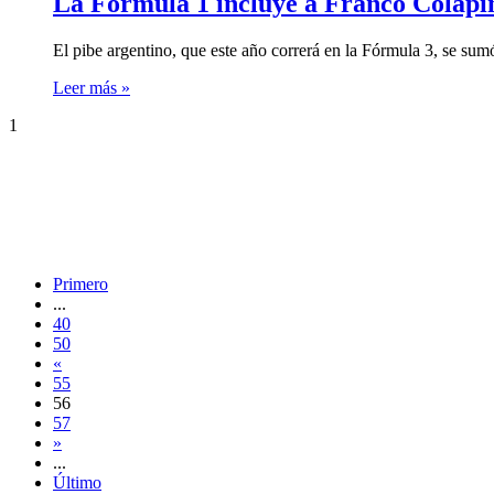
La Fórmula 1 incluye a Franco Colapint
El pibe argentino, que este año correrá en la Fórmula 3, se sum
Leer más »
1
Primero
...
40
50
«
55
56
57
»
...
Último